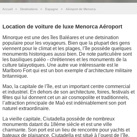
Accueil
»
Destinations
»
Espagne
»
Aéroport de Menorca
Location de voiture de luxe Menorca Aéroport
Minorque est une des îles Baléares et une detsination
populaire pour les voyageurs. Bien que la plupart des gens
viennent pour le climat et les plages, l’île possède quelques
monuments historiques aussi bien. De note particulière sont
les basiliques paléo - chrétiennes et les monuments de la
culture talayotiques. Une autre vue intéressante est le
Marlboro Fort qui est un bon exemple d’architecture militaire
britannique.
Mao, la capitale de l’île, est un important centre commercial
et industriel. En dehors de son architecture, foires, festivals et
fêtes qui lui donnent cet un air cosmopolite et traditionnels,
l’attraction principale de Maó est indéniablement son port
naturel extraordinaire.
La vieille capitale, Ciutadella possède de nombreux
monuments datant du 18ème siècle et est une ville
charmante. Son port est un lieu de rencontre pour yachts et
bateaux de plaisance. Ciutadella est situé à l’ouest de l’île.