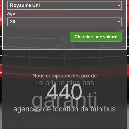
Age
Nous comparons les prix de
Le prix le​ plus bas
440
garanti
agences de location de minibus