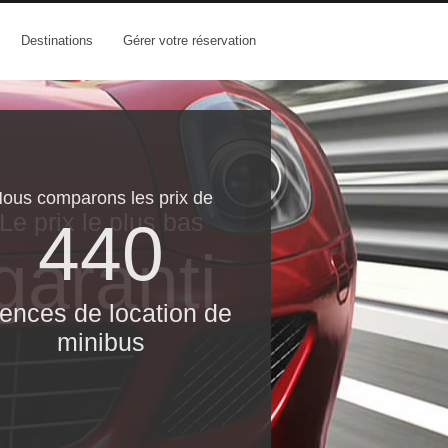
Destinations
Gérer votre réservation
ous comparons les prix de
Le prix le​ plus bas
440
garanti
ences de location de
minibus