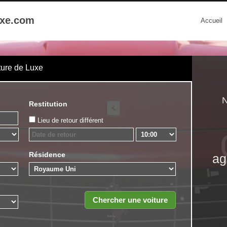
uxe.com
Accueil
ture de Luxe
N
Restitution
Lieu de retour différent
Résidence
ag