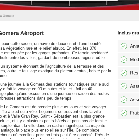
La Gomera
 Gomera Aéroport
Inclus gr
re pour cette raison, un havre de douanes et d’une beauté
Annu
sa végétation rare et le relief abrupt. En effet, les 370
île est coupée par les gorges profondes. Ce terrain accidenté
icile entre les villes, gardant de nombreuses régions où le.
Modi
n système étonnant de l’agriculture de la terrasse et des
es, outre le feuillage exotique du plateau central, habité par la
Resp
rume.
’une journée à la Gomera des stations touristiques sur le sud
Assu
 a fait le voyage en 90 minutes et le jet - foil en 40.
xige plus qu’une excursion d’une journée en raison des routes
nombreuses attractions dans peu de temps.
Assu
de La Gomera est de prendre plusieurs jours et soit voyager
’île à pied ou à vélo. Logement se trouvent dans la ville
Frai
 et à Valle Gran Rey. Saint - Sébastien est la plus grande
ock ici, et il y a plusieurs petits hôtels et pensions de famille.
 surplombant la ville dans un cadre magnifique. La majorité
antiago, la place plus ensoleillée sur l’île. Ce complexe
pêcheurs où excellent poisson frais peut être apprécié. Près de