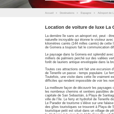
Accueil
»
Destinations
»
Espagne
»
Aéroport de 
Location de voiture de luxe La
La dernière île sans un aéroport est, peut - êt
naturelle incroyable qui étonne le visiteur avec 
kilomètres carrés (144 milles carrés) de cette 
de Gomera a toujours fait le communication diff
Le paysage dans la Gomera est splendid avec u
milliers de palmiers perché sur des vallées vert
forêt de lauriers antique enveloppée dans la b
Toutes ces attractions ont fait une excursion d
de Tenerife un passe - temps populaire. Le ferry
Toutefois, une visite dans cette île vraiment e
difficiles qui rendent impossible de voir les 
La meilleure façon de découvrir les paysages 
les nombreux chemins et sentiers paisibles de l
capitale de San Sebastián, à Playa de Santiago
ville de l’île. Le ferry et hydrofoil de Tenerife d
Le Parador de tourisme s’élève sur une falaise
des gîtes touristiques se trouvent à Playa de S
touristique petit est situé dans un village de 