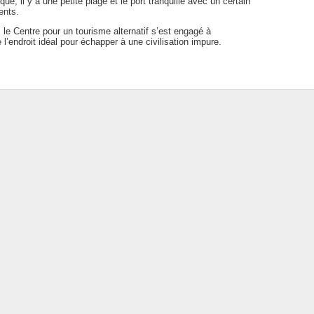
ue, il y a une petite plage et le port tranquille avec un certain
ents.
le Centre pour un tourisme alternatif s’est engagé à
l’endroit idéal pour échapper à une civilisation impure.