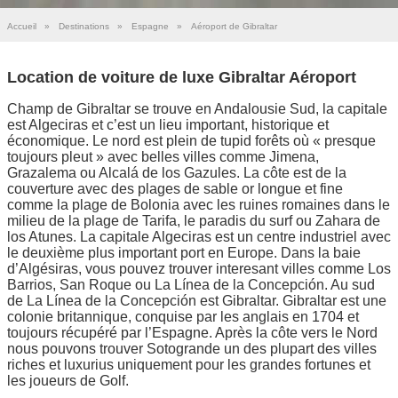
Accueil
»
Destinations
»
Espagne
»
Aéroport de Gibraltar
Location de voiture de luxe Gibraltar Aéroport
Champ de Gibraltar se trouve en Andalousie Sud, la capitale
est Algeciras et c’est un lieu important, historique et
économique. Le nord est plein de tupid forêts où « presque
toujours pleut » avec belles villes comme Jimena,
Grazalema ou Alcalá de los Gazules. La côte est de la
couverture avec des plages de sable or longue et fine
comme la plage de Bolonia avec les ruines romaines dans le
milieu de la plage de Tarifa, le paradis du surf ou Zahara de
los Atunes. La capitale Algeciras est un centre industriel avec
le deuxième plus important port en Europe. Dans la baie
d’Algésiras, vous pouvez trouver interesant villes comme Los
Barrios, San Roque ou La Línea de la Concepción. Au sud
de La Línea de la Concepción est Gibraltar. Gibraltar est une
colonie britannique, conquise par les anglais en 1704 et
toujours récupéré par l’Espagne. Après la côte vers le Nord
nous pouvons trouver Sotogrande un des plupart des villes
riches et luxurius uniquement pour les grandes fortunes et
les joueurs de Golf.