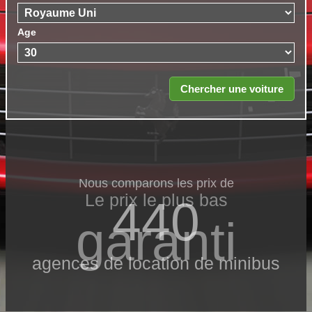
Age
Nous comparons les prix de
Le prix le​ plus bas
440
garanti
agences de location de minibus