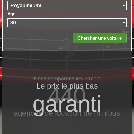
Age
Nous comparons les prix de
Le prix le​ plus bas
440
garanti
agences de location de minibus