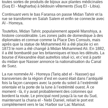
toutes sortes de produits de bijoux aux plantes médicinales
(Suq El - Magharba) à bédouin vêtements (Suq El - Libia).
Continuant vers le bas Faransa on passe Midan Tahrir et la
rue se transforme en Salah Salem et enfin se connecte avec
Al - Horreya.
Toutefois, Midan Tahrir, populairement appelé Manshiya, a
histoire considérable. Les zones jadis de domestique à des
diplomates et connue comme la Place Des Consuls, mais
après que la statue de Mohammed Ali a été placée ici en
1873 le nom a été changé à Midan Mohammed Ali. En 1882,
il a été bombardé par les britanniques et tous les détruits. La
bourse d’Alexandrie était autrefois situé ici, et c’est à partir
du midan que Nasser annonce la nationalisation du Canal
de Suez.
La rue nommée Al - Horreya (Tariq abd el - Nasser) qui
transverses de la région d’est en ouest était dans l’antiquité
fois la façon canopes avec la porte du soleil à l’extrémité
orientale et la porte de la lune à l’extrémité ouest. À ce
moment - là, il y avait probablement des colonnes qui
bordent la route. Le principal nord jusqu'à la rue du Sud,
maintenant la charia el - Nebi Daniel, reliait le port est
complètement vers le lac Harbor sur Lac Mariout.