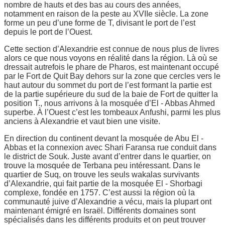
nombre de hauts et des bas au cours des années,
notamment en raison de la peste au XVIIe siècle. La zone
forme un peu d’une forme de T, divisant le port de l’est
depuis le port de l’Ouest.
Cette section d’Alexandrie est connue de nous plus de livres
alors ce que nous voyons en réalité dans la région. Là où se
dressait autrefois le phare de Pharos, est maintenant occupé
par le Fort de Quit Bay dehors sur la zone que cercles vers le
haut autour du sommet du port de l’est formant la partie est
de la partie supérieure du sud de la baie de Fort de quitter la
position T., nous arrivons à la mosquée d’El - Abbas Ahmed
superbe. À l’Ouest c’est les tombeaux Anfushi, parmi les plus
anciens à Alexandrie et vaut bien une visite.
En direction du continent devant la mosquée de Abu El -
Abbas et la connexion avec Shari Faransa rue conduit dans
le district de Souk. Juste avant d’entrer dans le quartier, on
trouve la mosquée de Terbana peu intéressant. Dans le
quartier de Suq, on trouve les seuls wakalas survivants
d’Alexandrie, qui fait partie de la mosquée El - Shorbagi
complexe, fondée en 1757. C’est aussi la région où la
communauté juive d’Alexandrie a vécu, mais la plupart ont
maintenant émigré en Israël. Différents domaines sont
spécialisés dans les différents produits et on peut trouver