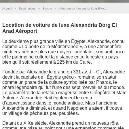
Accueil
»
Destinations
»
Égypte
»
Aéroport de Alexandria Borg El Arad
Location de voiture de luxe Alexandria Borg El
Arad Aéroport
La deuxième plus grande ville en Égypte, Alexandrie, connu
comme « La perle de la Méditerranée », a une atmosphère
méditerranéenne plus que moyen - orientale ; son ambiance
et le patrimoine culturel la distance entre le reste du pays
bien qu’il soit réellement à 225 km du Caire.
Fondée par Alexandre le grand en 331 av. J. - C., Alexandrie
devint la capitale de l’Égypte gréco - romaine, son statut
comme un phare de la culture symbolisée par Pharos, le
phare légendaire qui fut l’une des sept merveilles du monde.
Le paramètre de la relation orageuse entre Cléopâtre et Marc
Antoine, Alexandrie était également le centre
d’apprentissage dans le monde antique. Mais l’ancienne
Alexandrie a diminué, et quand Napoleon a atterri, il trouva
un village de pêcheurs peu peuplées.
Datant du XIXe siècle, Alexandrie prend un nouveau rôle,
comme une mise au point pour une expansion commerciale