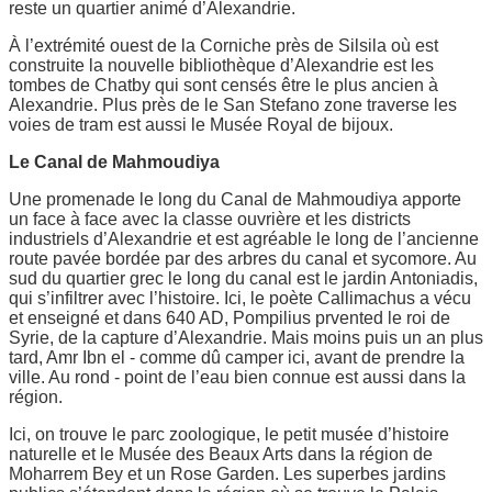
reste un quartier animé d’Alexandrie.
À l’extrémité ouest de la Corniche près de Silsila où est
construite la nouvelle bibliothèque d’Alexandrie est les
tombes de Chatby qui sont censés être le plus ancien à
Alexandrie. Plus près de le San Stefano zone traverse les
voies de tram est aussi le Musée Royal de bijoux.
Le Canal de Mahmoudiya
Une promenade le long du Canal de Mahmoudiya apporte
un face à face avec la classe ouvrière et les districts
industriels d’Alexandrie et est agréable le long de l’ancienne
route pavée bordée par des arbres du canal et sycomore. Au
sud du quartier grec le long du canal est le jardin Antoniadis,
qui s’infiltrer avec l’histoire. Ici, le poète Callimachus a vécu
et enseigné et dans 640 AD, Pompilius prvented le roi de
Syrie, de la capture d’Alexandrie. Mais moins puis un an plus
tard, Amr Ibn el - comme dû camper ici, avant de prendre la
ville. Au rond - point de l’eau bien connue est aussi dans la
région.
Ici, on trouve le parc zoologique, le petit musée d’histoire
naturelle et le Musée des Beaux Arts dans la région de
Moharrem Bey et un Rose Garden. Les superbes jardins