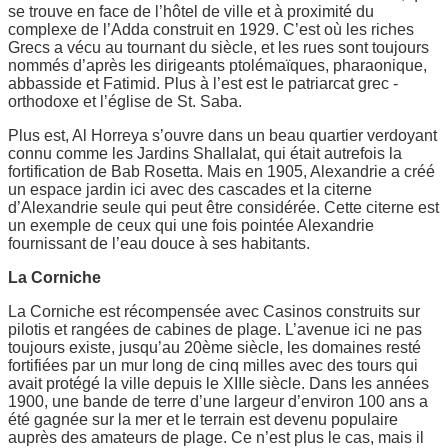
se trouve en face de l’hôtel de ville et à proximité du
complexe de l’Adda construit en 1929. C’est où les riches
Grecs a vécu au tournant du siècle, et les rues sont toujours
nommés d’après les dirigeants ptolémaïques, pharaonique,
abbasside et Fatimid. Plus à l’est est le patriarcat grec -
orthodoxe et l’église de St. Saba.
Plus est, Al Horreya s’ouvre dans un beau quartier verdoyant
connu comme les Jardins Shallalat, qui était autrefois la
fortification de Bab Rosetta. Mais en 1905, Alexandrie a créé
un espace jardin ici avec des cascades et la citerne
d’Alexandrie seule qui peut être considérée. Cette citerne est
un exemple de ceux qui une fois pointée Alexandrie
fournissant de l’eau douce à ses habitants.
La Corniche
La Corniche est récompensée avec Casinos construits sur
pilotis et rangées de cabines de plage. L’avenue ici ne pas
toujours existe, jusqu’au 20ème siècle, les domaines resté
fortifiées par un mur long de cinq milles avec des tours qui
avait protégé la ville depuis le XIIIe siècle. Dans les années
1900, une bande de terre d’une largeur d’environ 100 ans a
été gagnée sur la mer et le terrain est devenu populaire
auprès des amateurs de plage. Ce n’est plus le cas, mais il