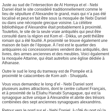
Juste au sud de l’intersection de Al Horreya et el - Nebi
Daniel était le site considéré traditionnellement comme le
lieu de sépulture d’Alexandre le grand, mais qui n’a pas été
localisé et peut en fait être sous la mosquée de Nebi Daniel
ou dans une nécropole grecque voisine. La célèbre
bibliothèque d’Alexandrie était probablement à proximité.
Toutefois, le site de la seule vraie antiquités qui peut être
consulté dans la région est Kom el - Dikka, un petit théâtre
romain qui a été fouillé. A proximité se trouve également une
maison de bain de l’époque. À l’est est le quartier des
antiquaires où concessionnaires vendent des antiquités, des
livres, des armes anciennes et des meubles. Voici également
la mosquée Attarine, qui était autrefois une église dédiée à
Athanase.
Outre le sud le long du tramway est de Pompée et à
proximité le catacombes de Kom ash - Shuqqafa.
Vous vous demandez le long d’el - Nebi Daniel sont
plusieurs autres attractions, dont le centre culturel Français,
et à proximité de la Eliahu Hanabi Synagague, qui est la
synagogue active unique à Alexandrie et abrite des trésors
combinées des sept anciennes synagogues alexandrins.
Retour vers le nord sur el - Nebi Daniel, à côté du port où la