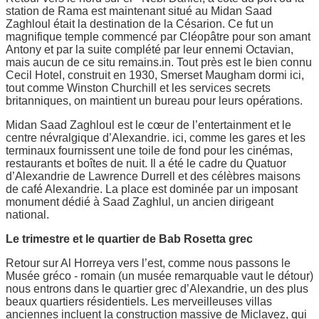
station de Rama est maintenant situé au Midan Saad
Zaghloul était la destination de la Césarion. Ce fut un
magnifique temple commencé par Cléopâtre pour son amant
Antony et par la suite complété par leur ennemi Octavian,
mais aucun de ce situ remains.in. Tout près est le bien connu
Cecil Hotel, construit en 1930, Smerset Maugham dormi ici,
tout comme Winston Churchill et les services secrets
britanniques, on maintient un bureau pour leurs opérations.
Midan Saad Zaghloul est le cœur de l’entertainment et le
centre névralgique d’Alexandrie. ici, comme les gares et les
terminaux fournissent une toile de fond pour les cinémas,
restaurants et boîtes de nuit. Il a été le cadre du Quatuor
d’Alexandrie de Lawrence Durrell et des célèbres maisons
de café Alexandrie. La place est dominée par un imposant
monument dédié à Saad Zaghlul, un ancien dirigeant
national.
Le trimestre et le quartier de Bab Rosetta grec
Retour sur Al Horreya vers l’est, comme nous passons le
Musée gréco - romain (un musée remarquable vaut le détour)
nous entrons dans le quartier grec d’Alexandrie, un des plus
beaux quartiers résidentiels. Les merveilleuses villas
anciennes incluent la construction massive de Miclavez, qui