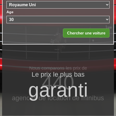
Age
Nous comparons les prix de
Le prix le​ plus bas
440
garanti
agences de location de minibus