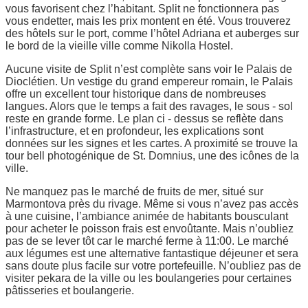
vous favorisent chez l’habitant. Split ne fonctionnera pas
vous endetter, mais les prix montent en été. Vous trouverez
des hôtels sur le port, comme l’hôtel Adriana et auberges sur
le bord de la vieille ville comme Nikolla Hostel.
Aucune visite de Split n’est complète sans voir le Palais de
Dioclétien. Un vestige du grand empereur romain, le Palais
offre un excellent tour historique dans de nombreuses
langues. Alors que le temps a fait des ravages, le sous - sol
reste en grande forme. Le plan ci - dessus se reflète dans
l’infrastructure, et en profondeur, les explications sont
données sur les signes et les cartes. A proximité se trouve la
tour bell photogénique de St. Domnius, une des icônes de la
ville.
Ne manquez pas le marché de fruits de mer, situé sur
Marmontova près du rivage. Même si vous n’avez pas accès
à une cuisine, l’ambiance animée de habitants bousculant
pour acheter le poisson frais est envoûtante. Mais n’oubliez
pas de se lever tôt car le marché ferme à 11:00. Le marché
aux légumes est une alternative fantastique déjeuner et sera
sans doute plus facile sur votre portefeuille. N’oubliez pas de
visiter pekara de la ville ou les boulangeries pour certaines
pâtisseries et boulangerie.