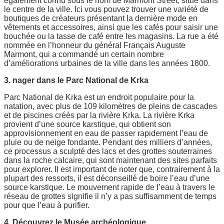
également connu sous le nom de Marmont Street, situé dans
le centre de la ville. Ici vous pouvez trouver une variété de
boutiques de créateurs présentant la dernière mode en
vêtements et accessoires, ainsi que les cafés pour saisir une
bouchée ou la tasse de café entre les magasins. La rue a été
nommée en l’honneur du général Français Auguste
Marmont, qui a commandé un certain nombre
d’améliorations urbaines de la ville dans les années 1800.
3. nager dans le Parc National de Krka
Parc National de Krka est un endroit populaire pour la
natation, avec plus de 109 kilomètres de pleins de cascades
et de piscines créés par la rivière Krka. La rivière Krka
provient d’une source karstique, qui obtient son
approvisionnement en eau de passer rapidement l’eau de
pluie ou de neige fondante. Pendant des milliers d’années,
ce processus a sculpté des lacs et des grottes souterraines
dans la roche calcaire, qui sont maintenant des sites parfaits
pour explorer. Il est important de noter que, contrairement à la
plupart des ressorts, il est déconseillé de boire l’eau d’une
source karstique. Le mouvement rapide de l’eau à travers le
réseau de grottes signifie il n’y a pas suffisamment de temps
pour que l’eau à purifier.
4. Découvrez le Musée archéologique