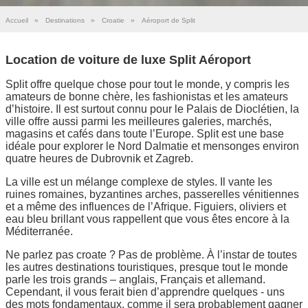
Accueil
»
Destinations
»
Croatie
»
Aéroport de Split
Location de voiture de luxe Split Aéroport
Split offre quelque chose pour tout le monde, y compris les
amateurs de bonne chère, les fashionistas et les amateurs
d’histoire. Il est surtout connu pour le Palais de Dioclétien, la
ville offre aussi parmi les meilleures galeries, marchés,
magasins et cafés dans toute l’Europe. Split est une base
idéale pour explorer le Nord Dalmatie et mensonges environ
quatre heures de Dubrovnik et Zagreb.
La ville est un mélange complexe de styles. Il vante les
ruines romaines, byzantines arches, passerelles vénitiennes
et a même des influences de l’Afrique. Figuiers, oliviers et
eau bleu brillant vous rappellent que vous êtes encore à la
Méditerranée.
Ne parlez pas croate ? Pas de problème. À l’instar de toutes
les autres destinations touristiques, presque tout le monde
parle les trois grands – anglais, Français et allemand.
Cependant, il vous ferait bien d’apprendre quelques - uns
des mots fondamentaux, comme il sera probablement gagner