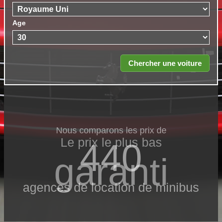
Age
Nous comparons les prix de
Le prix le​ plus bas
440
garanti
agences de location de minibus