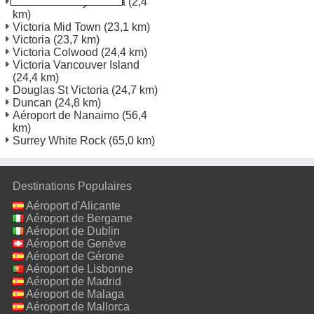
Victoria Sidney Marina
(2,4
km)
Victoria Mid Town
(23,1 km)
Victoria
(23,7 km)
Victoria Colwood
(24,4 km)
Victoria Vancouver Island
(24,4 km)
Douglas St Victoria
(24,7 km)
Duncan
(24,8 km)
Aéroport de Nanaimo
(56,4
km)
Surrey White Rock
(65,0 km)
Destinations Populaires
Aéroport d'Alicante
Aéroport de Bergame
Aéroport de Dublin
Aéroport de Genève
Aéroport de Gérone
Aéroport de Lisbonne
Aéroport de Madrid
Aéroport de Malaga
Aéroport de Mallorca