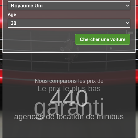
Age
Nous comparons les prix de
Le prix le​ plus bas
440
garanti
agences de location de minibus