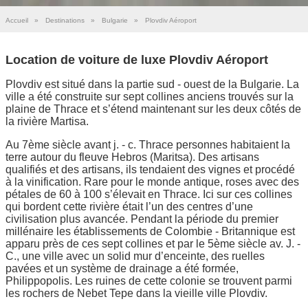
Accueil
»
Destinations
»
Bulgarie
»
Plovdiv Aéroport
Location de voiture de luxe Plovdiv Aéroport
Plovdiv est situé dans la partie sud - ouest de la Bulgarie. La
ville a été construite sur sept collines anciens trouvés sur la
plaine de Thrace et s’étend maintenant sur les deux côtés de
la rivière Martisa.
Au 7ème siècle avant j. - c. Thrace personnes habitaient la
terre autour du fleuve Hebros (Maritsa). Des artisans
qualifiés et des artisans, ils tendaient des vignes et procédé
à la vinification. Rare pour le monde antique, roses avec des
pétales de 60 à 100 s’élevait en Thrace. Ici sur ces collines
qui bordent cette rivière était l’un des centres d’une
civilisation plus avancée. Pendant la période du premier
millénaire les établissements de Colombie - Britannique est
apparu près de ces sept collines et par le 5ème siècle av. J. -
C., une ville avec un solid mur d’enceinte, des ruelles
pavées et un système de drainage a été formée,
Philippopolis. Les ruines de cette colonie se trouvent parmi
les rochers de Nebet Tepe dans la vieille ville Plovdiv.