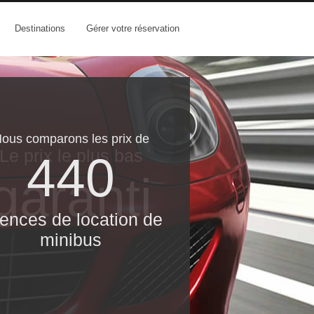
Destinations
Gérer votre réservation
ous comparons les prix de
Le prix le​ plus bas
440
garanti
ences de location de
minibus