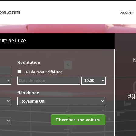
uxe.com
Accueil
ture de Luxe
N
Restitution
Lieu de retour différent
Résidence
ag