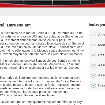
unéi Darussalam
Inclus gr
éo, sur les rives de la mer de Chine du Sud, les terres du Brunéi
Annu
’un patrimoine royal de 600 ans. Le Sultanat de Brunei au coin
et à un moment donné même divisé en deux par l’État
est surtout connu pour la richesse légendaire de son Sultan et
Modi
d - est, avec un niveau de vie très élevé. L’éducation et des
es et même pèlerinages à la Mecque sont subventionnés. Il n’y
t le revenu moyen par habitant parmi les plus élevés au monde.
Resp
oir à un empire qui couvrait l’ensemble des Bornéo et même
Manille pendant une courte période. Aujourd'hui, le Sultanat
Assu
 mais est néanmoins en plein essor sur les énormes réserves
Assu
llustrative de l’architecture moderne, mais le reste du pays
eureusement tout à fait intact. En raison de l’huile, Brunei a
ne grande mesure, de sorte que les forêts tropicales couvre
Frai
uperficie terrestre totale. La côte s’adresse avec plages de
sont des villages pittoresques parmi les monuments
1200 ans d’une culture riche et exotique.
que la vie nocturne est pratiquement inexistante faire de ce pays