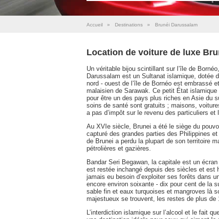
Accueil
»
Destinations
»
Brunéi Darussalam
Location de voiture de luxe Br
Un véritable bijou scintillant sur l’île de Born
Darussalam est un Sultanat islamique, dotée d
nord - ouest de l’île de Bornéo est embrassé 
malaisien de Sarawak. Ce petit État islamique 
pour être un des pays plus riches en Asie du su
soins de santé sont gratuits ; maisons, voitur
a pas d’impôt sur le revenu des particuliers e
Au XVIe siècle, Brunei a été le siège du pouv
capturé des grandes parties des Philippines et 
de Brunei a perdu la plupart de son territoire
pétrolières et gazières.
Bandar Seri Begawan, la capitale est un écran i
est restée inchangé depuis des siècles et est h
jamais eu besoin d’exploiter ses forêts dans u
encore environ soixante - dix pour cent de la s
sable fin et eaux turquoises et mangroves là 
majestueux se trouvent, les restes de plus de 
L’interdiction islamique sur l’alcool et le fait 