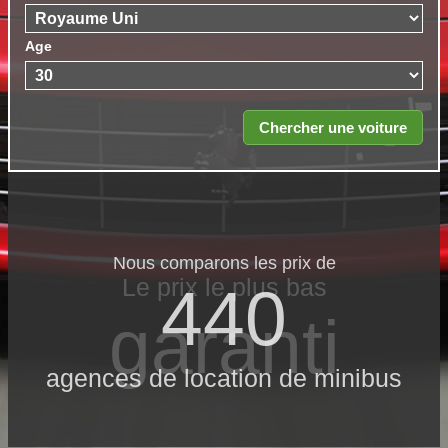
Age
Nous comparons les prix de
Le prix le​ plus bas
440
garanti
agences de location de minibus