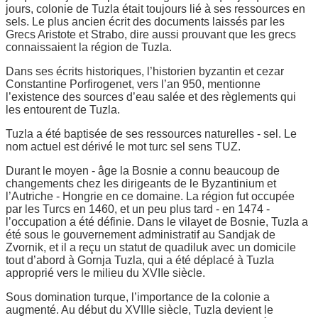
jours, colonie de Tuzla était toujours lié à ses ressources en
sels. Le plus ancien écrit des documents laissés par les
Grecs Aristote et Strabo, dire aussi prouvant que les grecs
connaissaient la région de Tuzla.
Dans ses écrits historiques, l’historien byzantin et cezar
Constantine Porfirogenet, vers l’an 950, mentionne
l’existence des sources d’eau salée et des règlements qui
les entourent de Tuzla.
Tuzla a été baptisée de ses ressources naturelles - sel. Le
nom actuel est dérivé le mot turc sel sens TUZ.
Durant le moyen - âge la Bosnie a connu beaucoup de
changements chez les dirigeants de le Byzantinium et
l’Autriche - Hongrie en ce domaine. La région fut occupée
par les Turcs en 1460, et un peu plus tard - en 1474 -
l’occupation a été définie. Dans le vilayet de Bosnie, Tuzla a
été sous le gouvernement administratif au Sandjak de
Zvornik, et il a reçu un statut de quadiluk avec un domicile
tout d’abord à Gornja Tuzla, qui a été déplacé à Tuzla
approprié vers le milieu du XVIIe siècle.
Sous domination turque, l’importance de la colonie a
augmenté. Au début du XVIIIe siècle, Tuzla devient le