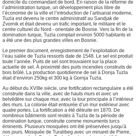
domicile du commandant de bord. En raison de la réforme de
l’administration turque, un développement plus libre de
l’économie de la ville et l’introduction de l’artisanat moderne,
Tuzla est devenu le centre administratif au Sandjak de
Zvornik et était devenu un trafic important, le militaire et le
centre culturel du Nord - orientale de Bosnie. Vers la fin de la
domination turque, Tuzla comptait environ 5000 habitants et
a été une des plus grandes villes en Bosnie.
Le premier document, enregistrement de l’exploitation de
l’eau salée de Tuzla ressorts date de 1548. Le sel est produit
toute l’année. Puits de sel sont trouvaient sur la place
actuelle de sel. À proximité des puits incendies construits de
bois brûlé. La production quotidienne de sel à Donja Tuzla
était d’environ 250kg et 300 kg à Gornja Tuzla.
Au début du XVIIIe siècle, une fortification rectangulaire a été
construite dans la ville, avec de hauts murs et avec un
belvédère sur chaque mur, avec la tour principale à l’intérieur
des murs. La colonie était entourée d’un mur extérieur avec
quatre portes. La fortification a été détruite en 1870. De
nombreux bâtiments sont restés à Tuzla de la période de
domination turque, construite comme monuments turcs
éminents. Plusieurs mosquées ont été préservées jusqu'à
nos jours. Mosquée de Turalibeg avec un minaret de Pierre,