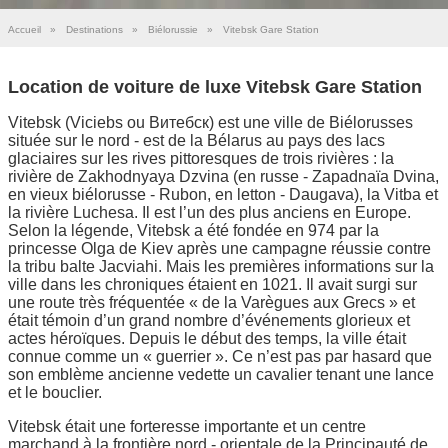
Accueil
»
Destinations
»
Biélorussie
»
Vitebsk Gare Station
Location de voiture de luxe Vitebsk Gare Station
Vitebsk (Viciebs ou Витебск) est une ville de Biélorusses
située sur le nord - est de la Bélarus au pays des lacs
glaciaires sur les rives pittoresques de trois rivières : la
rivière de Zakhodnyaya Dzvina (en russe - Zapadnaïa Dvina,
en vieux biélorusse - Rubon, en letton - Daugava), la Vitba et
la rivière Luchesa. Il est l’un des plus anciens en Europe.
Selon la légende, Vitebsk a été fondée en 974 par la
princesse Olga de Kiev après une campagne réussie contre
la tribu balte Jacviahi. Mais les premières informations sur la
ville dans les chroniques étaient en 1021. Il avait surgi sur
une route très fréquentée « de la Varègues aux Grecs » et
était témoin d’un grand nombre d’événements glorieux et
actes héroïques. Depuis le début des temps, la ville était
connue comme un « guerrier ». Ce n’est pas par hasard que
son emblème ancienne vedette un cavalier tenant une lance
et le bouclier.
Vitebsk était une forteresse importante et un centre
marchand à la frontière nord - orientale de la Principauté de