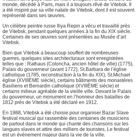
monde, décédé à Paris, mais il a toujours rêvé de Vitebsk. Il
a été inspiré par sa ville natale de Vitebsk, dont il est souvent
représenté dans ses œuvres.
Un célèbre peintre russe Iliya Repin a vécu et travaillé près
de Vitebsk, pendant quelques années à la fin du XIX siècle.
Certaines de ses œuvres sont présentées au Musée d’art
Vitebsk.
Bien que Vitebsk a beaucoup souffert de nombreuses
guerres, quelques sites architecturaux sont enregistrées
telles que : Rathaus (Coloncha, ancien hôtel de ville) (1775),
Palais du gouverneur (avant 1772), St.Barbara de l’église
catholique (1785, reconstruction à la fin du XIX), St.Michael
église (XVIIIÈME siècle), certains bâtiments des monastères
Basiliens et Bernardin catholique (XVIIIÈME siècle) et
certains milieux agréable de la vieille ville. Devant le Palais
du gouverneur, un monument en l’honneur des batailles de
1812 près de Vitebsk a été déclaré en 1912.
En 1988, Vitebsk a été choisie pour organiser Bazar Slave
festival musical qui rassemble des centaines de musiciens
de partout dans le monde qui chante des chansons sur les
langues slaves et attire des milliers de touristes. Le festival
est un événement majeur dans la vie de la ville.