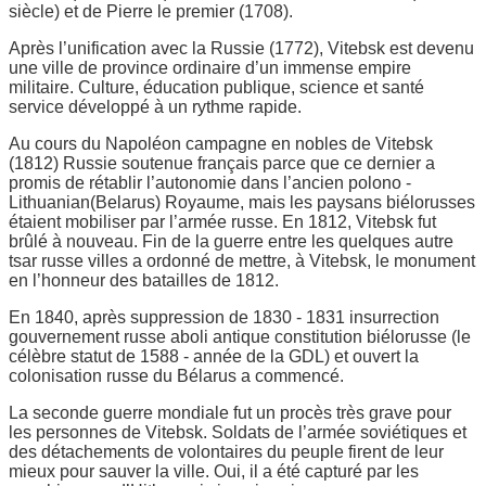
siècle) et de Pierre le premier (1708).
Après l’unification avec la Russie (1772), Vitebsk est devenu
une ville de province ordinaire d’un immense empire
militaire. Culture, éducation publique, science et santé
service développé à un rythme rapide.
Au cours du Napoléon campagne en nobles de Vitebsk
(1812) Russie soutenue français parce que ce dernier a
promis de rétablir l’autonomie dans l’ancien polono -
Lithuanian(Belarus) Royaume, mais les paysans biélorusses
étaient mobiliser par l’armée russe. En 1812, Vitebsk fut
brûlé à nouveau. Fin de la guerre entre les quelques autre
tsar russe villes a ordonné de mettre, à Vitebsk, le monument
en l’honneur des batailles de 1812.
En 1840, après suppression de 1830 - 1831 insurrection
gouvernement russe aboli antique constitution biélorusse (le
célèbre statut de 1588 - année de la GDL) et ouvert la
colonisation russe du Bélarus a commencé.
La seconde guerre mondiale fut un procès très grave pour
les personnes de Vitebsk. Soldats de l’armée soviétiques et
des détachements de volontaires du peuple firent de leur
mieux pour sauver la ville. Oui, il a été capturé par les