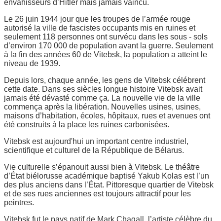
envahisseurs d’Hitler mais jamais vaincu.
Le 26 juin 1944 jour que les troupes de l’armée rouge
autorisé la ville de fascistes occupants mis en ruines et
seulement 118 personnes ont survécu dans les sous - sols
d’environ 170 000 de population avant la guerre. Seulement
à la fin des années 60 de Vitebsk, la population a atteint le
niveau de 1939.
Depuis lors, chaque année, les gens de Vitebsk célébrent
cette date. Dans ses siècles longue histoire Vitebsk avait
jamais été dévasté comme ça. La nouvelle vie de la ville
commença après la libération. Nouvelles usines, usines,
maisons d’habitation, écoles, hôpitaux, rues et avenues ont
été construits à la place les ruines carbonisées.
Vitebsk est aujourd'hui un important centre industriel,
scientifique et culturel de la République de Bélarus.
Vie culturelle s’épanouit aussi bien à Vitebsk. Le théâtre
d’État biélorusse académique baptisé Yakub Kolas est l’un
des plus anciens dans l’État. Pittoresque quartier de Vitebsk
et de ses rues anciennes est toujours attractif pour les
peintres.
Vitebsk fut le pays natif de Mark Chagall, l’artiste célèbre du