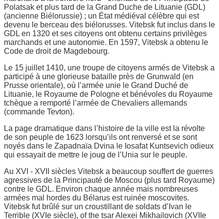
Polatsak et plus tard de la Grand Duche de Lituanie (GDL)
(ancienne Biélorussie) ; un État médiéval célèbre qui est
devenu le berceau des biélorusses. Vitebsk fut inclus dans le
GDL en 1320 et ses citoyens ont obtenu certains privilèges
marchands et une autonomie. En 1597, Vitebsk a obtenu le
Code de droit de Magdebourg.
Le 15 juillet 1410, une troupe de citoyens armés de Vitebsk a
participé à une glorieuse bataille près de Grunwald (en
Prusse orientale), où l’armée unie le Grand Duché de
Lituanie, le Royaume de Pologne et bénévoles du Royaume
tchèque a remporté l’armée de Chevaliers allemands
(commande Tevton).
La page dramatique dans l’histoire de la ville est la révolte
de son peuple de 1623 lorsqu’ils ont renversé et se sont
noyés dans le Zapadnaïa Dvina le Iosafat Kuntsevich odieux
qui essayait de mettre le joug de l’Unia sur le peuple.
Au XVI - XVII siècles Vitebsk a beaucoup souffert de guerres
agressives de la Principauté de Moscou (plus tard Royaume)
contre le GDL. Environ chaque année mais nombreuses
armées mal hordes du Bélarus est ruinée moscovites.
Vitebsk fut brûlé sur un croustillant de soldats d’Ivan le
Terrible (XVIe siècle), of the tsar Alexei Mikhailovich (XVIIe