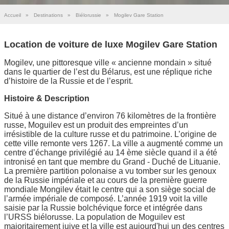
Accueil
»
Destinations
»
Biélorussie
»
Mogilev Gare Station
Location de voiture de luxe Mogilev Gare Station
Mogilev, une pittoresque ville « ancienne mondain » situé
dans le quartier de l’est du Bélarus, est une réplique riche
d’histoire de la Russie et de l’esprit.
Histoire & Description
Situé à une distance d’environ 76 kilomètres de la frontière
russe, Moguilev est un produit des empreintes d’un
irrésistible de la culture russe et du patrimoine. L’origine de
cette ville remonte vers 1267. La ville a augmenté comme un
centre d’échange privilégié au 14 ème siècle quand il a été
intronisé en tant que membre du Grand - Duché de Lituanie.
La première partition polonaise a vu tomber sur les genoux
de la Russie impériale et au cours de la première guerre
mondiale Mongilev était le centre qui a son siège social de
l’armée impériale de composé. L’année 1919 voit la ville
saisie par la Russie bolchévique force et intégrée dans
l’URSS biélorusse. La population de Moguilev est
majoritairement juive et la ville est aujourd'hui un des centres