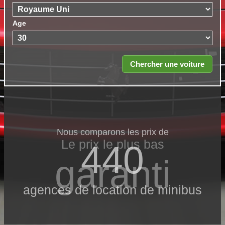
Age
Nous comparons les prix de
Le prix le​ plus bas
440
garanti
agences de location de minibus