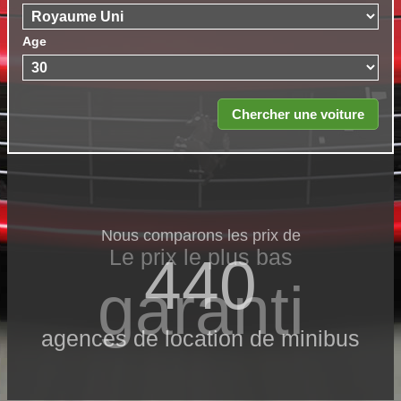
Age
Nous comparons les prix de
Le prix le​ plus bas
440
garanti
agences de location de minibus