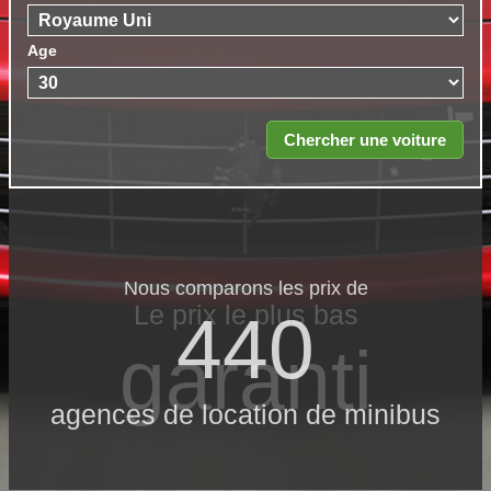
Age
Nous comparons les prix de
Le prix le​ plus bas
440
garanti
agences de location de minibus