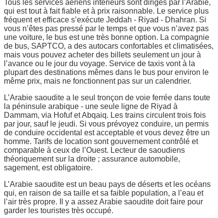
Tous les services aériens intérieurs sont dirigés par l’Arabie,
qui est tout à fait fiable et à prix raisonnable. Le service plus
fréquent et efficace s’exécute Jeddah - Riyad - Dhahran. Si
vous n’êtes pas pressé par le temps et que vous n’avez pas
une voiture, le bus est une très bonne option. La compagnie
de bus, SAPTCO, a des autocars confortables et climatisées,
mais vous pouvez acheter des billets seulement un jour à
l’avance ou le jour du voyage. Service de taxis vont à la
plupart des destinations mêmes dans le bus pour environ le
même prix, mais ne fonctionnent pas sur un calendrier.
L’Arabie saoudite a le seul tronçon de voie ferrée dans toute
la péninsule arabique - une seule ligne de Riyad à
Dammam, via Hofuf et Abqaiq. Les trains circulent trois fois
par jour, sauf le jeudi. Si vous prévoyez conduire, un permis
de conduire occidental est acceptable et vous devez être un
homme. Tarifs de location sont gouvernement contrôlé et
comparable à ceux de l’Ouest. Lecteur de saoudiens
théoriquement sur la droite ; assurance automobile,
sagement, est obligatoire.
L’Arabie saoudite est un beau pays de déserts et les océans
qui, en raison de sa taille et sa faible population, a l’eau et
l’air très propre. Il y a assez Arabie saoudite doit faire pour
garder les touristes très occupé.