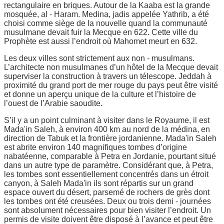
rectangulaire en briques. Autour de la Kaaba est la grande
mosquée, al - Haram. Medina, jadis appelée Yathrib, a été
choisi comme siège de la nouvelle quand la communauté
musulmane devait fuir la Mecque en 622. Cette ville du
Prophète est aussi l’endroit où Mahomet meurt en 632.
Les deux villes sont strictement aux non - musulmans.
L’architecte non musulmanes d’un hôtel de la Mecque devait
superviser la construction à travers un télescope. Jeddah à
proximité du grand port de mer rouge du pays peut être visité
et donne un aperçu unique de la culture et l’histoire de
l’ouest de l’Arabie saoudite.
S’il y a un point culminant à visiter dans le Royaume, il est
Mada'in Saleh, à environ 400 km au nord de la médina, en
direction de Tabuk et la frontière jordanienne. Mada'in Saleh
est abrite environ 140 magnifiques tombes d’origine
nabatéenne, comparable à Petra en Jordanie, pourtant situé
dans un autre type de paramètre. Considérant que, à Petra,
les tombes sont essentiellement concentrés dans un étroit
canyon, à Saleh Mada'in ils sont répartis sur un grand
espace ouvert du désert, parsemé de rochers de grès dont
les tombes ont été creusées. Deux ou trois demi - journées
sont absolument nécessaires pour bien visiter l’endroit. Un
permis de visite doivent être disposé à l’avance et peut être