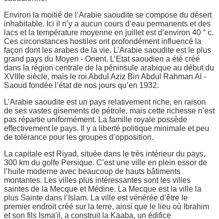
Environ la moitié de l’Arabie saoudite se compose du désert
inhabitable. Ici il n’y a aucun cours d’eau permanents et des
lacs et la température moyenne en juillet est d’environ 40 ° c.
Ces circonstances hostiles ont profondément influencé la
façon dont les arabes de la vie. L’Arabie saoudite est le plus
grand pays du Moyen - Orient. L’Etat saoudien a été créé
dans la région centrale de la péninsule arabique au début du
XVIIIe siècle, mais le roi Abdul Aziz Bin Abdul Rahman Al -
Saoud fondée l’état de nos jours qu’en 1932.
L’Arabie saoudite est un pays relativement riche, en raison
de ses vastes gisements de pétrole, mais cette richesse n’est
pas répartie uniformément. La famille royale possède
effectivement le pays. Il y a liberté politique minimale et peu
de tolérance pour les groupes d’opposition.
La capitale est Riyad, située dans le très intérieur du pays,
300 km du golfe Persique. C’est une ville en plein essor de
l’huile moderne avec beaucoup de hauts bâtiments
montantes. Les villes plus intéressantes sont les villes
saintes de la Mecque et Médine. La Mecque est la ville la
plus Sainte dans l’Islam. La ville est vénérée d’être le
premier endroit créé sur la terre, ainsi que le lieu où Ibrahim
et son fils Isma'il, a construit la Kaaba, un édifice