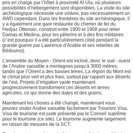
pris en charge par l’hôtel à proximité Al Ula, où plusieurs
possibilités d’hébergement sont disponibles. La visite du site
archéologique nécessite une voiture, pas nécessairement un
4WD cependant. Dans les frontières du site archéologique, il
y a également une gare restaurée du chemin de fer du
Hedjaz Ottoman, construit entre 1900 et 1908 pour relier
Damas et Medina, pour les pèlerins et à des fins militaires
(c’est pourquoi il a été particulièrement ciblé pendant la
grande guerre par Lawrence d’Arabie et ses rebelles de
Bédouins).
L’ensemble du Moyen - Orient est incliné, donc le sud - ouest
de l’Arabie saoudite a montagnes jusqu'à 3000 mètres,
tandis que l’Orient a des basses terres. La région du Mont est
le climat plus vert et plus frais, surtout par rapport aux déserts
de l’est. Projets d’irrigation vaste maintenant
progressivement transforment ces déserts en terres
agricoles, ce qui donne des dates et des grains.
Maintenant les choses a été changé, maintenant vous
pouvez visiter Arabie saoudite facilement par Trourism Visa.
Visa de tourisme est juste présenté par le Conseil suprême
pour le tourisme (ce site). Le tourisme augmente largement
en raison de mesures de la SCT.