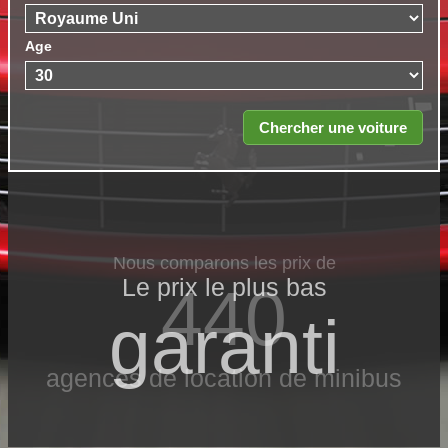
Age
Nous comparons les prix de
Le prix le​ plus bas
440
garanti
agences de location de minibus