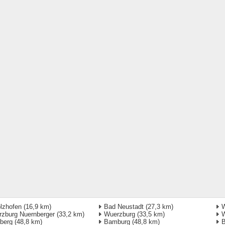
lzhofen
(16,9 km)
Bad Neustadt
(27,3 km)
W
zburg Nuernberger
(33,2 km)
Wuerzburg
(33,5 km)
W
berg
(48,8 km)
Bamburg
(48,8 km)
B