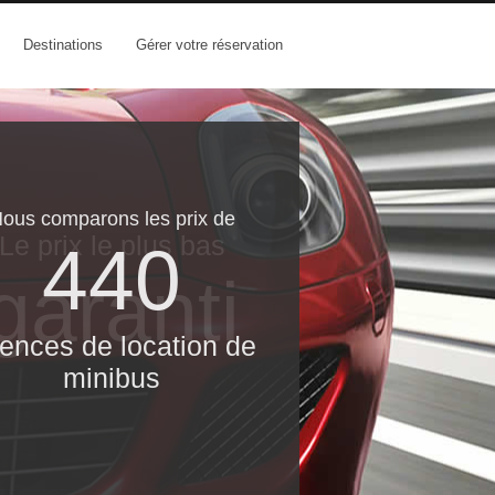
Destinations
Gérer votre réservation
ous comparons les prix de
Le prix le​ plus bas
440
garanti
ences de location de
minibus