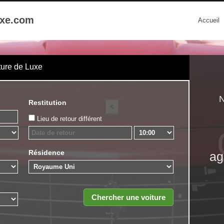
uxe.com
Accueil
ture de Luxe
N
Restitution
Lieu de retour différent
Résidence
ag