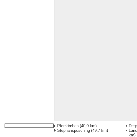
Pfarrkirchen
(40,0 km)
Degg
Stephansposching
(49,7 km)
Land
km)