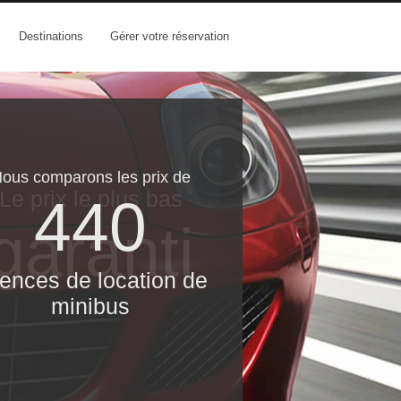
Destinations
Gérer votre réservation
ous comparons les prix de
Le prix le​ plus bas
440
garanti
ences de location de
minibus