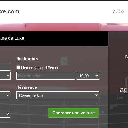
uxe.com
Accueil
ture de Luxe
N
Restitution
Lieu de retour différent
Résidence
ag