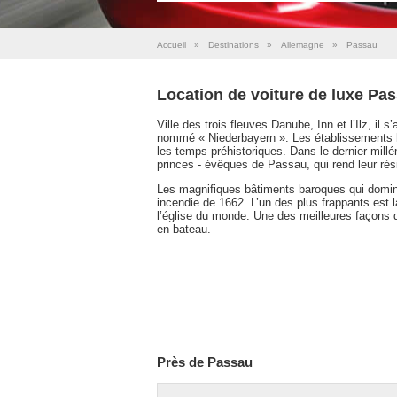
Accueil
»
Destinations
»
Allemagne
»
Passau
Location de voiture de luxe Pa
Ville des trois fleuves Danube, Inn et l’Ilz, il 
nommé « Niederbayern ». Les établissements hum
les temps préhistoriques. Dans le dernier millé
princes - évêques de Passau, qui rend leur rés
Les magnifiques bâtiments baroques qui dominen
incendie de 1662. L’un des plus frappants est l
l’église du monde. Une des meilleures façons d
en bateau.
Près de Passau