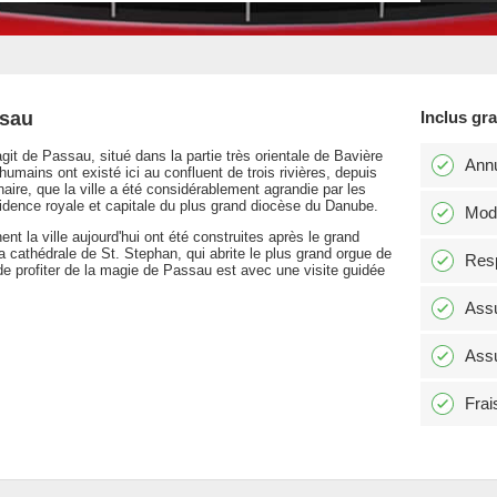
ssau
Inclus gr
s’agit de Passau, situé dans la partie très orientale de Bavière
Annu
ains ont existé ici au confluent de trois rivières, depuis
naire, que la ville a été considérablement agrandie par les
idence royale et capitale du plus grand diocèse du Danube.
Modi
t la ville aujourd'hui ont été construites après le grand
a cathédrale de St. Stephan, qui abrite le plus grand orgue de
Resp
e profiter de la magie de Passau est avec une visite guidée
Assu
Assu
Frai