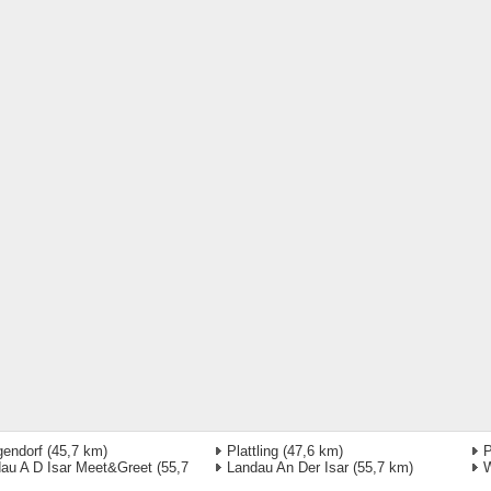
endorf
(45,7 km)
Plattling
(47,6 km)
P
au A D Isar Meet&Greet
(55,7
Landau An Der Isar
(55,7 km)