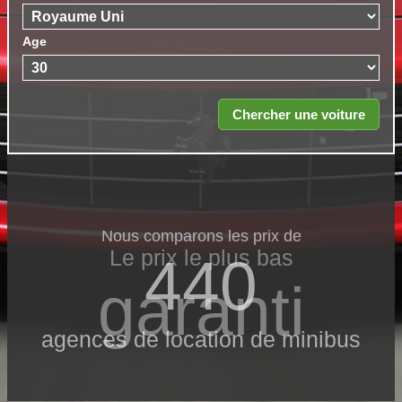
Age
Nous comparons les prix de
Le prix le​ plus bas
440
garanti
agences de location de minibus