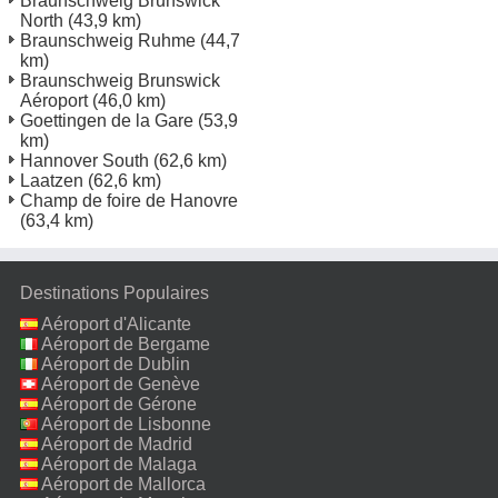
Braunschweig Brunswick
North
(43,9 km)
Braunschweig Ruhme
(44,7
km)
Braunschweig Brunswick
Aéroport
(46,0 km)
Goettingen de la Gare
(53,9
km)
Hannover South
(62,6 km)
Laatzen
(62,6 km)
Champ de foire de Hanovre
(63,4 km)
Destinations Populaires
Aéroport d'Alicante
Aéroport de Bergame
Aéroport de Dublin
Aéroport de Genève
Aéroport de Gérone
Aéroport de Lisbonne
Aéroport de Madrid
Aéroport de Malaga
Aéroport de Mallorca