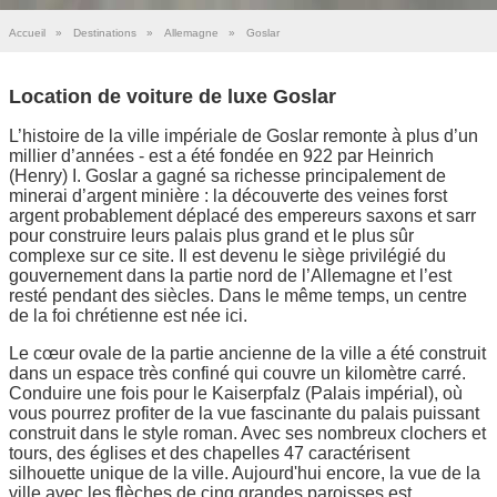
Accueil
»
Destinations
»
Allemagne
»
Goslar
Location de voiture de luxe Goslar
L’histoire de la ville impériale de Goslar remonte à plus d’un
millier d’années - est a été fondée en 922 par Heinrich
(Henry) I. Goslar a gagné sa richesse principalement de
minerai d’argent minière : la découverte des veines forst
argent probablement déplacé des empereurs saxons et sarr
pour construire leurs palais plus grand et le plus sûr
complexe sur ce site. Il est devenu le siège privilégié du
gouvernement dans la partie nord de l’Allemagne et l’est
resté pendant des siècles. Dans le même temps, un centre
de la foi chrétienne est née ici.
Le cœur ovale de la partie ancienne de la ville a été construit
dans un espace très confiné qui couvre un kilomètre carré.
Conduire une fois pour le Kaiserpfalz (Palais impérial), où
vous pourrez profiter de la vue fascinante du palais puissant
construit dans le style roman. Avec ses nombreux clochers et
tours, des églises et des chapelles 47 caractérisent
silhouette unique de la ville. Aujourd'hui encore, la vue de la
ville avec les flèches de cinq grandes paroisses est