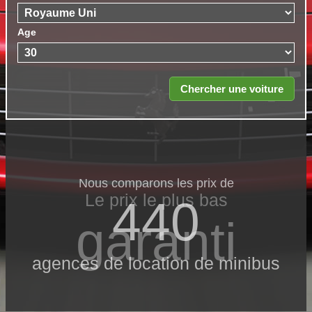
Age
Nous comparons les prix de
Le prix le​ plus bas
440
garanti
agences de location de minibus