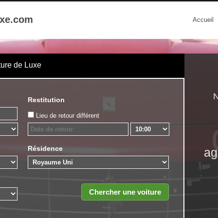
uxe.com
Accueil
ture de Luxe
N
Restitution
Lieu de retour différent
Résidence
ag