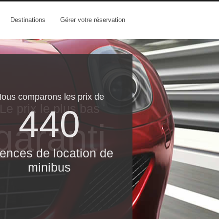
Destinations
Gérer votre réservation
ous comparons les prix de
Le prix le​ plus bas
440
garanti
ences de location de
minibus