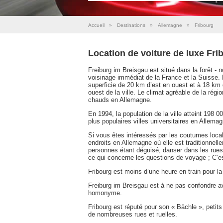
Accueil
»
Destinations
»
Allemagne
»
Fribourg
Location de voiture de luxe Fri
Freiburg im Breisgau est situé dans la forêt - 
voisinage immédiat de la France et la Suisse. 
superficie de 20 km d’est en ouest et à 18 km
ouest de la ville. Le climat agréable de la régio
chauds en Allemagne.
En 1994, la population de la ville atteint 198 
plus populaires villes universitaires en Allema
Si vous êtes intéressés par les coutumes loca
endroits en Allemagne où elle est traditionne
personnes étant déguisé, danser dans les rues e
ce qui concerne les questions de voyage ; C’est
Fribourg est moins d’une heure en train pour l
Freiburg im Breisgau est à ne pas confondre ave
homonyme.
Fribourg est réputé pour son « Bächle », petits 
de nombreuses rues et ruelles.