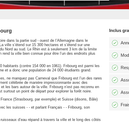
bourg
Inclus gr
noire dans la partie sud - ouest de l’Allemagne dans le
Annu
La ville s’étend sur 15 300 hectares et s’étend sur une
 du Nord au sud. Le Rhin est à seulement 3 km de la limite
n rend la ville bien connue pour être l’un des endroits plus
Modi
000 habitants (contre 154 000 en 1961). Fribourg est parmi les
Resp
gne et a donc une population de 24 000 étudiants grand.
les, ne manquez pas Carneval que Fribourg est l’un des rares
Assu
llement célébrée de manière impressionnante avec des
t les bars autour de la ville. Fribourg n’est pas reconnu en
 surtout un point de départ pour explorer la forêt noire.
Assu
a France (Strasbourg, par exemple) et Suisse (disons, Bâle)
Frai
c les suisses - - et parlant Français - - Fribourg, son
ruisseaux d’eau répand à travers la ville et le long des côtés