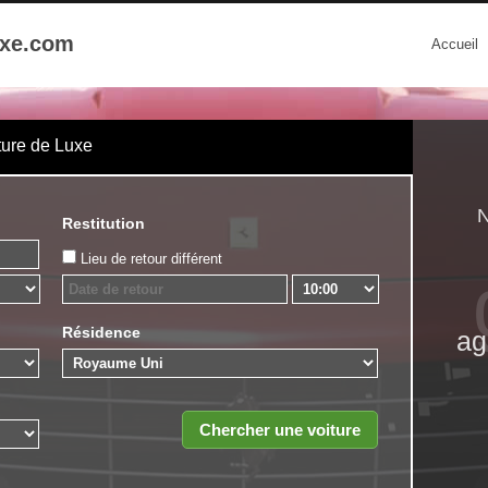
uxe.com
Accueil
ture de Luxe
N
Restitution
Lieu de retour différent
Résidence
ag