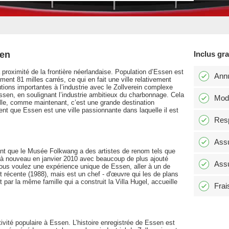
sen
Inclus gr
 proximité de la frontière néerlandaise. Population d’Essen est
Annu
ent 81 milles carrés, ce qui en fait une ville relativement
utions importantes à l’industrie avec le Zollverein complexe
 Essen, en soulignant l’industrie ambitieux du charbonnage. Cela
Modi
ville, comme maintenant, c’est une grande destination
ent que Essen est une ville passionnante dans laquelle il est
Resp
Assu
nant que le Musée Folkwang a des artistes de renom tels que
à nouveau en janvier 2010 avec beaucoup de plus ajouté
Assu
 vous voulez une expérience unique de Essen, aller à un de
nt récente (1988), mais est un chef - d'œuvre qui les de plans
 par la même famille qui a construit la Villa Hugel, accueille
Frai
tivité populaire à Essen. L’histoire enregistrée de Essen est