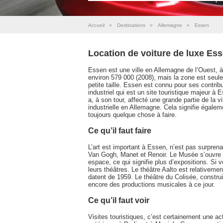
Accueil
»
Destinations
»
Allemagne
»
Essen
Location de voiture de luxe Es
Essen est une ville en Allemagne de l’Ouest, à
environ 579 000 (2008), mais la zone est seulem
petite taille. Essen est connu pour ses contrib
industriel qui est un site touristique majeur à
a, à son tour, affecté une grande partie de la 
industrielle en Allemagne. Cela signifie égalem
toujours quelque chose à faire.
Ce qu’il faut faire
L’art est important à Essen, n’est pas surpre
Van Gogh, Manet et Renoir. Le Musée s’ouvre 
espace, ce qui signifie plus d’expositions. Si
leurs théâtres. Le théâtre Aalto est relativeme
datent de 1959. Le théâtre du Colisée, construit
encore des productions musicales à ce jour.
Ce qu’il faut voir
Visites touristiques, c’est certainement une ac