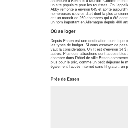
antérieure à Berlin et à Munich. Comme mentio
un site populaire pour les touristes. On l’appe
Abby remonte à environ 845 et abrite aujourd'
nombreuses œuvres d’art dont la plus ancienne
est un manoir de 269 chambres qui a été const
un nom important en Allemagne depuis 400 an
Où se loger
Depuis Essen est une destination touristique pop
les types de budget. Si vous essayez de passe
vaut la considération. Un lit est d’environ 34
autres. Plusieurs attractions sont accessibles
chambre dans l’hôtel de ville Essen commençan
plus pour le prix, comme un petit déjeuner le 
également l’accès internet sans fil gratuit, un
Près de Essen