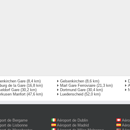
enkirchen Gare
(8,4 km)
Gelsenkirchen
(8,6 km)
D
burg de la Gare
(16,8 km)
Marl Gare Ferroviaire
(21,3 km)
A
eldorf Gare
(30,2 km)
Dortmund Gare
(30,4 km)
rkusen Manfort
(47,6 km)
Luedenscheid
(52,0 km)
port de Bergame
Aéroport de Dublin
Aéro
port de Lisbonne
Aéroport de Madrid
Aéro