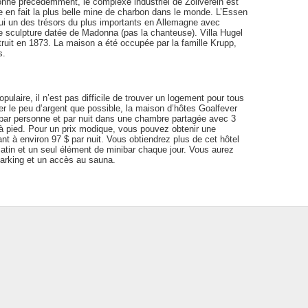
nné précédemment, le complexe industriel de Zollverein est
lle en fait la plus belle mine de charbon dans le monde. L’Essen
hui un des trésors du plus importants en Allemagne avec
 sculpture datée de Madonna (pas la chanteuse). Villa Hugel
ruit en 1873. La maison a été occupée par la famille Krupp,
s.
ulaire, il n’est pas difficile de trouver un logement pour tous
r le peu d’argent que possible, la maison d’hôtes Goalfever
 $ par personne et par nuit dans une chambre partagée avec 3
 à pied. Pour un prix modique, vous pouvez obtenir une
t à environ 97 $ par nuit. Vous obtiendrez plus de cet hôtel
matin et un seul élément de minibar chaque jour. Vous aurez
 parking et un accès au sauna.