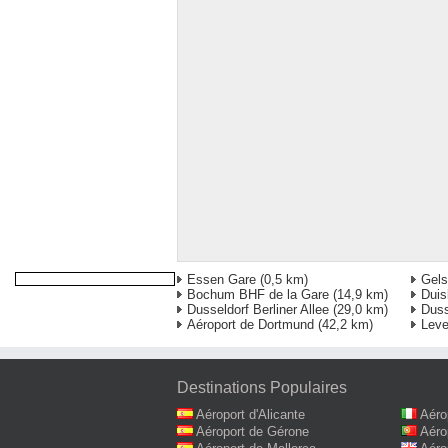
Essen Gare
(0,5 km)
Gels
Bochum BHF de la Gare
(14,9 km)
Duis
Dusseldorf Berliner Allee
(29,0 km)
Duss
Aéroport de Dortmund
(42,2 km)
Leve
Destinations Populaires
Aéroport d'Alicante
Aéro
Aéroport de Gérone
Aéro