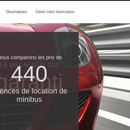
Destinations
Gérer votre réservation
ous comparons les prix de
Le prix le​ plus bas
440
garanti
ences de location de
minibus