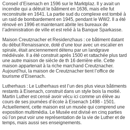
Conseil d’Eisenach en 1596 sur le Marktplaz. Il y avait un
incendie qui a détruit le bâtiment en 1636, mais elle fut
reconstruite en 1641. La partie sud du complexe est tombé à
un raid de bombardement en 1945, pendant le WW2. Il a été
rénové en 1996 et maintenant abrite les bureaux de
l’administration de ville et est relié à la Banque Sparkasse.
Maison Creutznacher et Residenzhaus : ce bâtiment datant
du début Renaissance, doté d’une tour avec un escalier en
spirale, était anciennement détenu par un landgrave
médiévale. Il a été construit après 1500 et rattachée plus tard
une autre maison de siècle de th 16 derrière elle. Cette
maison appartenait à la riche marchand Creutznacher.
Aujourd'hui, la maison de Creutznacher tient l’office de
tourisme d’Eisenach.
Lutherhaus : Le Lutherhaus est l’un des plus vieux bâtiments
restants à Eisenach, construit dans un style bois la moitié.
Martin Luther est censé avoir vécu ici comme un élève au
cours de ses journées d’école à Eisenach 1498 - 1501.
Actuellement, cette maison est un musée qui comprend une
exposition multimédia. Le Musée est divisé en cinq parties
où l'on peut voir une représentation de la vie de Luther et de
temps, mais aussi ses enseignements.