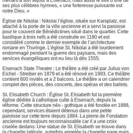
menant à son séjour à Eisenach, mais aussi le titre d’une de
ses plus célèbres hymnes, « une forteresse puissante est
notre Dieu. »
Église de Nikolai : Nikolai l’église, située sur Karsplatz, est
attaché à la porte de la ville ancienne et a servi la paroisse
pour le couvent de Bénédictines situé dans le quartier. Cette
basilique à trois nefs a été construite en 1180 et est
considéré comme le dernier exemple de l’architecture
romane en Thuringe. L’église St. Nikolai a été lourdement
endommagé pendant la guerre des paysans, mais des
services évangéliques ont eu lieu là dès 1555.
Eisenach State Theatre : Le théâtre a été créé par Julius von
Eichel - Streiber en 1879 et a été rénové en 1993. Ce théâtre
contient 600 invités et a 2 balcons. Le théâtre a un calendrier
complet des pièces, des concerts, des opéras et des ballets.
St. Elisabeth Church : Église St. Elisabeth fut la première
église dédiée à catholique culte à Eisenach, depuis la
réforme. Cette structure néo - gothique a été fondée en 1888,
cependant, services étaient détenus dans une petite
paroisse sur cette terre depuis 1884. La pierre de Fondation
ancienne est toujours reconnaissable car il a une croix
ciselée dedans. Une statue de St. Elisabeth se trouve dans
la chapelle latérale, autrefois appelée la chapelle page mais