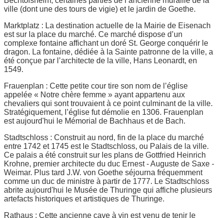
Bechtolsheim, certaines parties de l’ancienne muraille de la
ville (dont une des tours de vigie) et le jardin de Goethe.
Marktplatz : La destination actuelle de la Mairie de Eisenach
est sur la place du marché. Ce marché dispose d’un
complexe fontaine affichant un doré St. George conquérir le
dragon. La fontaine, dédiée à la Sainte patronne de la ville, a
été conçue par l’architecte de la ville, Hans Leonardt, en
1549.
Frauenplan : Cette petite cour tire son nom de l’église
appelée « Notre chère femme » ayant appartenu aux
chevaliers qui sont trouvaient à ce point culminant de la ville.
Stratégiquement, l’église fut démolie en 1306. Frauenplan
est aujourd'hui le Mémorial de Bachhaus et de Bach.
Stadtschloss : Construit au nord, fin de la place du marché
entre 1742 et 1745 est le Stadtschloss, ou Palais de la ville.
Ce palais a été construit sur les plans de Gottfried Heinrich
Krohne, premier architecte du duc Ernest - Auguste de Saxe -
Weimar. Plus tard J.W. von Goethe séjourna fréquemment
comme un duc de ministre à partir de 1777. Le Stadtschloss
abrite aujourd'hui le Musée de Thuringe qui affiche plusieurs
artefacts historiques et artistiques de Thuringe.
Rathaus : Cette ancienne cave à vin est venu de tenir le