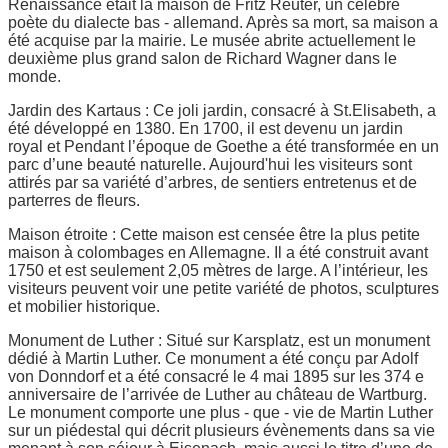
Renaissance était la maison de Fritz Reuter, un célèbre
poète du dialecte bas - allemand. Après sa mort, sa maison a
été acquise par la mairie. Le musée abrite actuellement le
deuxième plus grand salon de Richard Wagner dans le
monde.
Jardin des Kartaus : Ce joli jardin, consacré à St.Elisabeth, a
été développé en 1380. En 1700, il est devenu un jardin
royal et Pendant l’époque de Goethe a été transformée en un
parc d’une beauté naturelle. Aujourd'hui les visiteurs sont
attirés par sa variété d’arbres, de sentiers entretenus et de
parterres de fleurs.
Maison étroite : Cette maison est censée être la plus petite
maison à colombages en Allemagne. Il a été construit avant
1750 et est seulement 2,05 mètres de large. A l’intérieur, les
visiteurs peuvent voir une petite variété de photos, sculptures
et mobilier historique.
Monument de Luther : Situé sur Karsplatz, est un monument
dédié à Martin Luther. Ce monument a été conçu par Adolf
von Donndorf et a été consacré le 4 mai 1895 sur les 374 e
anniversaire de l’arrivée de Luther au château de Wartburg.
Le monument comporte une plus - que - vie de Martin Luther
sur un piédestal qui décrit plusieurs évènements dans sa vie