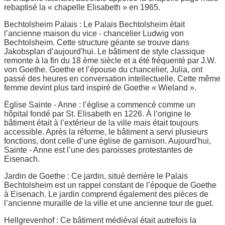
rebaptisé la « chapelle Elisabeth » en 1965.
Bechtolsheim Palais : Le Palais Bechtolsheim était
l’ancienne maison du vice - chancelier Ludwig von
Bechtolsheim. Cette structure géante se trouve dans
Jakobsplan d’aujourd'hui. Le bâtiment de style classique
remonte à la fin du 18 ème siècle et a été fréquenté par J.W.
von Goethe. Goethe et l’épouse du chancelier, Julia, ont
passé des heures en conversation intellectuelle. Cette même
femme devint plus tard inspiré de Goethe « Wieland ».
Église Sainte - Anne : l’église a commencé comme un
hôpital fondé par St. Elisabeth en 1226. À l’origine le
bâtiment était à l’extérieur de la ville mais était toujours
accessible. Après la réforme, le bâtiment a servi plusieurs
fonctions, dont celle d’une église de garnison. Aujourd'hui,
Sainte - Anne est l’une des paroisses protestantes de
Eisenach.
Jardin de Goethe : Ce jardin, situé derrière le Palais
Bechtolsheim est un rappel constant de l’époque de Goethe
à Eisenach. Le jardin comprend également des pièces de
l’ancienne muraille de la ville et une ancienne tour de guet.
Hellgrevenhof : Ce bâtiment médiéval était autrefois la