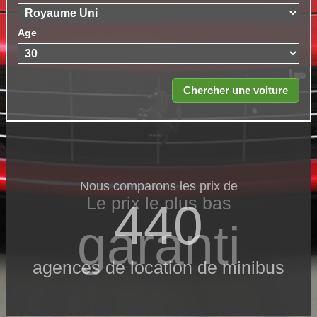
Age
Nous comparons les prix de
Le prix le​ plus bas
440
garanti
agences de location de minibus