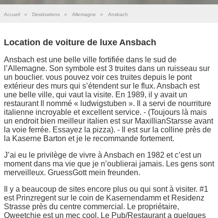
Accueil
»
Destinations
»
Allemagne
»
Ansbach
Location de voiture de luxe Ansbach
Ansbach est une belle ville fortifiée dans le sud de
l’Allemagne. Son symbole est 3 truites dans un ruisseau sur
un bouclier. vous pouvez voir ces truites depuis le pont
extérieur des murs qui s’étendent sur le flux. Ansbach est
une belle ville, qui vaut la visite. En 1989, il y avait un
restaurant Il nommé « ludwigstuben ». Il a servi de nourriture
italienne incroyable et excellent service. - (Toujours là mais
un endroit bien meilleur italien est sur MaxillianStarsse avant
la voie ferrée. Essayez la pizza). - Il est sur la colline près de
la Kaserne Barton et je le recommande fortement.
J’ai eu le privilège de vivre à Ansbach en 1982 et c’est un
moment dans ma vie que je n’oublierai jamais. Les gens sont
merveilleux. GruessGott mein freunden.
Il y a beaucoup de sites encore plus ou qui sont à visiter. #1
est Prinzregent sur le coin de Kasernendamm et Residenz
Strasse près du centre commercial. Le propriétaire,
Qweetchie est un mec cool. Le Pub/Restaurant a quelques