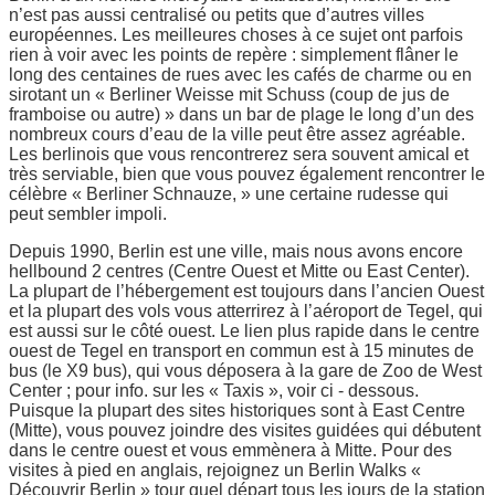
n’est pas aussi centralisé ou petits que d’autres villes
européennes. Les meilleures choses à ce sujet ont parfois
rien à voir avec les points de repère : simplement flâner le
long des centaines de rues avec les cafés de charme ou en
sirotant un « Berliner Weisse mit Schuss (coup de jus de
framboise ou autre) » dans un bar de plage le long d’un des
nombreux cours d’eau de la ville peut être assez agréable.
Les berlinois que vous rencontrerez sera souvent amical et
très serviable, bien que vous pouvez également rencontrer le
célèbre « Berliner Schnauze, » une certaine rudesse qui
peut sembler impoli.
Depuis 1990, Berlin est une ville, mais nous avons encore
hellbound 2 centres (Centre Ouest et Mitte ou East Center).
La plupart de l’hébergement est toujours dans l’ancien Ouest
et la plupart des vols vous atterrirez à l’aéroport de Tegel, qui
est aussi sur le côté ouest. Le lien plus rapide dans le centre
ouest de Tegel en transport en commun est à 15 minutes de
bus (le X9 bus), qui vous déposera à la gare de Zoo de West
Center ; pour info. sur les « Taxis », voir ci - dessous.
Puisque la plupart des sites historiques sont à East Centre
(Mitte), vous pouvez joindre des visites guidées qui débutent
dans le centre ouest et vous emmènera à Mitte. Pour des
visites à pied en anglais, rejoignez un Berlin Walks «
Découvrir Berlin » tour quel départ tous les jours de la station