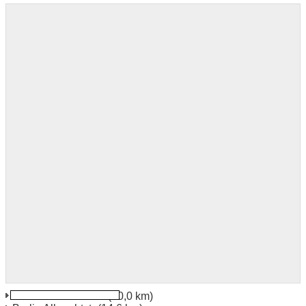
Berlin Mariendorfer
(10,0 km)