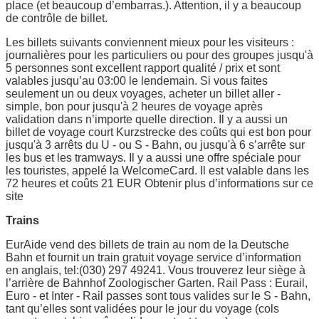
place (et beaucoup d’embarras.). Attention, il y a beaucoup
de contrôle de billet.
Les billets suivants conviennent mieux pour les visiteurs :
journalières pour les particuliers ou pour des groupes jusqu'à
5 personnes sont excellent rapport qualité / prix et sont
valables jusqu’au 03:00 le lendemain. Si vous faites
seulement un ou deux voyages, acheter un billet aller -
simple, bon pour jusqu'à 2 heures de voyage après
validation dans n’importe quelle direction. Il y a aussi un
billet de voyage court Kurzstrecke des coûts qui est bon pour
jusqu'à 3 arrêts du U - ou S - Bahn, ou jusqu'à 6 s’arrête sur
les bus et les tramways. Il y a aussi une offre spéciale pour
les touristes, appelé la WelcomeCard. Il est valable dans les
72 heures et coûts 21 EUR Obtenir plus d’informations sur ce
site
Trains
EurAide vend des billets de train au nom de la Deutsche
Bahn et fournit un train gratuit voyage service d’information
en anglais, tel:(030) 297 49241. Vous trouverez leur siège à
l’arrière de Bahnhof Zoologischer Garten. Rail Pass : Eurail,
Euro - et Inter - Rail passes sont tous valides sur le S - Bahn,
tant qu’elles sont validées pour le jour du voyage (cols