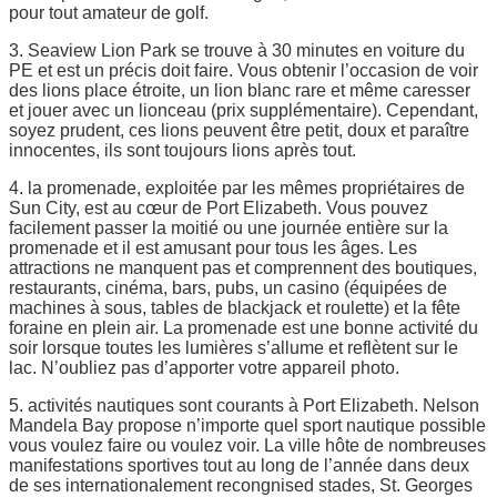
pour tout amateur de golf.
3. Seaview Lion Park se trouve à 30 minutes en voiture du
PE et est un précis doit faire. Vous obtenir l’occasion de voir
des lions place étroite, un lion blanc rare et même caresser
et jouer avec un lionceau (prix supplémentaire). Cependant,
soyez prudent, ces lions peuvent être petit, doux et paraître
innocentes, ils sont toujours lions après tout.
4. la promenade, exploitée par les mêmes propriétaires de
Sun City, est au cœur de Port Elizabeth. Vous pouvez
facilement passer la moitié ou une journée entière sur la
promenade et il est amusant pour tous les âges. Les
attractions ne manquent pas et comprennent des boutiques,
restaurants, cinéma, bars, pubs, un casino (équipées de
machines à sous, tables de blackjack et roulette) et la fête
foraine en plein air. La promenade est une bonne activité du
soir lorsque toutes les lumières s’allume et reflètent sur le
lac. N’oubliez pas d’apporter votre appareil photo.
5. activités nautiques sont courants à Port Elizabeth. Nelson
Mandela Bay propose n’importe quel sport nautique possible
vous voulez faire ou voulez voir. La ville hôte de nombreuses
manifestations sportives tout au long de l’année dans deux
de ses internationalement recongnised stades, St. Georges