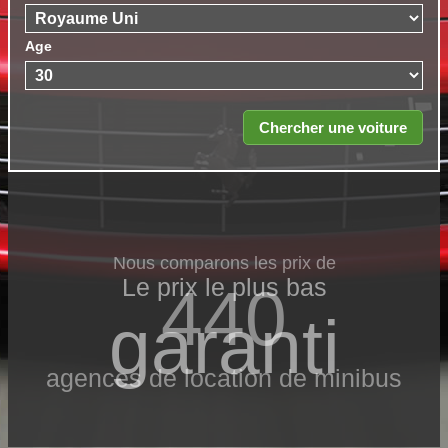
Age
Nous comparons les prix de
Le prix le​ plus bas
440
garanti
agences de location de minibus