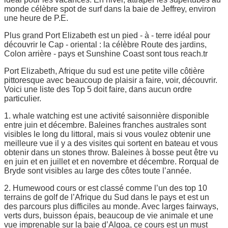
monde célèbre spot de surf dans la baie de Jeffrey, environ
une heure de P.E.
Plus grand Port Elizabeth est un pied - à - terre idéal pour
découvrir le Cap - oriental : la célèbre Route des jardins,
Colon arrière - pays et Sunshine Coast sont tous reach.tr
Port Elizabeth, Afrique du sud est une petite ville côtière
pittoresque avec beaucoup de plaisir a faire, voir, découvrir.
Voici une liste des Top 5 doit faire, dans aucun ordre
particulier.
1. whale watching est une activité saisonnière disponible
entre juin et décembre. Baleines franches australes sont
visibles le long du littoral, mais si vous voulez obtenir une
meilleure vue il y a des visites qui sortent en bateau et vous
obtenir dans un stones throw. Baleines à bosse peut être vu
en juin et en juillet et en novembre et décembre. Rorqual de
Bryde sont visibles au large des côtes toute l’année.
2. Humewood cours or est classé comme l’un des top 10
terrains de golf de l’Afrique du Sud dans le pays et est un
des parcours plus difficiles au monde. Avec larges fairways,
verts durs, buisson épais, beaucoup de vie animale et une
vue imprenable sur la baie d’Algoa, ce cours est un must