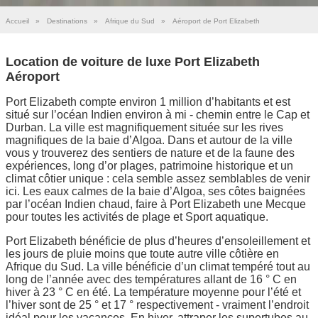
Accueil
»
Destinations
»
Afrique du Sud
»
Aéroport de Port Elizabeth
Location de voiture de luxe Port Elizabeth
Aéroport
Port Elizabeth compte environ 1 million d’habitants et est
situé sur l’océan Indien environ à mi - chemin entre le Cap et
Durban. La ville est magnifiquement située sur les rives
magnifiques de la baie d’Algoa. Dans et autour de la ville
vous y trouverez des sentiers de nature et de la faune des
expériences, long d’or plages, patrimoine historique et un
climat côtier unique : cela semble assez semblables de venir
ici. Les eaux calmes de la baie d’Algoa, ses côtes baignées
par l’océan Indien chaud, faire à Port Elizabeth une Mecque
pour toutes les activités de plage et Sport aquatique.
Port Elizabeth bénéficie de plus d’heures d’ensoleillement et
les jours de pluie moins que toute autre ville côtière en
Afrique du Sud. La ville bénéficie d’un climat tempéré tout au
long de l’année avec des températures allant de 16 ° C en
hiver à 23 ° C en été. La température moyenne pour l’été et
l’hiver sont de 25 ° et 17 ° respectivement - vraiment l’endroit
idéal pour les vacances. En hiver, attraper les supertubes au