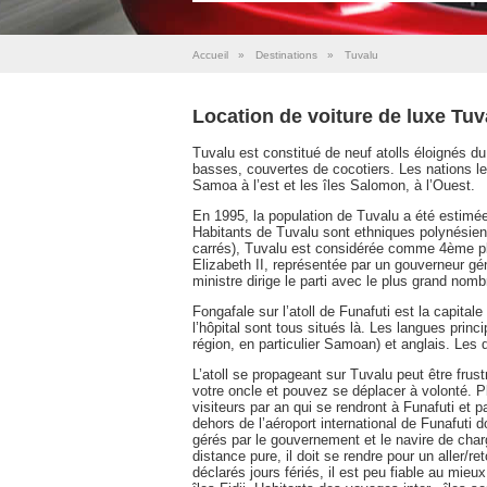
Accueil
»
Destinations
»
Tuvalu
Location de voiture de luxe Tuv
Tuvalu est constitué de neuf atolls éloignés d
basses, couvertes de cocotiers. Les nations le p
Samoa à l’est et les îles Salomon, à l’Ouest.
En 1995, la population de Tuvalu a été estimée à
Habitants de Tuvalu sont ethniques polynésiens
carrés), Tuvalu est considérée comme 4ème pl
Elizabeth II, représentée par un gouverneur g
ministre dirige le parti avec le plus grand nom
Fongafale sur l’atoll de Funafuti est la capitale
l’hôpital sont tous situés là. Les langues prin
région, en particulier Samoan) et anglais. Les
L’atoll se propageant sur Tuvalu peut être fru
votre oncle et pouvez se déplacer à volonté. 
visiteurs par an qui se rendront à Funafuti et p
dehors de l’aéroport international de Funafuti 
gérés par le gouvernement et le navire de charge
distance pure, il doit se rendre pour un aller/
déclarés jours fériés, il est peu fiable au mie