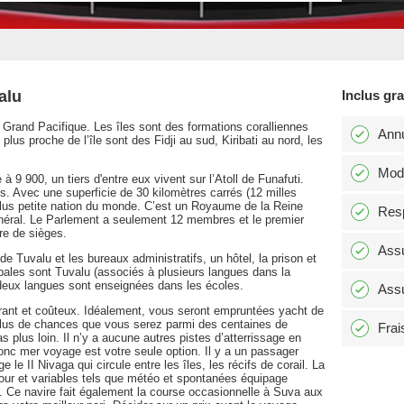
alu
Inclus gr
u Grand Pacifique. Les îles sont des formations coralliennes
Annu
lus proche de l’île sont des Fidji au sud, Kiribati au nord, les
Modi
 9 900, un tiers d'entre eux vivent sur l’Atoll de Funafuti.
. Avec une superficie de 30 kilomètres carrés (12 milles
us petite nation du monde. C’est un Royaume de la Reine
Resp
énéral. Le Parlement a seulement 12 membres et le premier
bre de sièges.
Assu
 de Tuvalu et les bureaux administratifs, un hôtel, la prison et
cipales sont Tuvalu (associés à plusieurs langues dans la
 deux langues sont enseignées dans les écoles.
Assu
strant et coûteux. Idéalement, vous seront empruntées yacht de
Plus de chances que vous serez parmi des centaines de
Frai
as plus loin. Il n’y a aucune autres pistes d’atterrissage en
donc mer voyage est votre seule option. Il y a un passager
 le II Nivaga qui circule entre les îles, les récifs de corail. La
retour et variables tels que météo et spontanées équipage
ux. Ce navire fait également la course occasionnelle à Suva aux