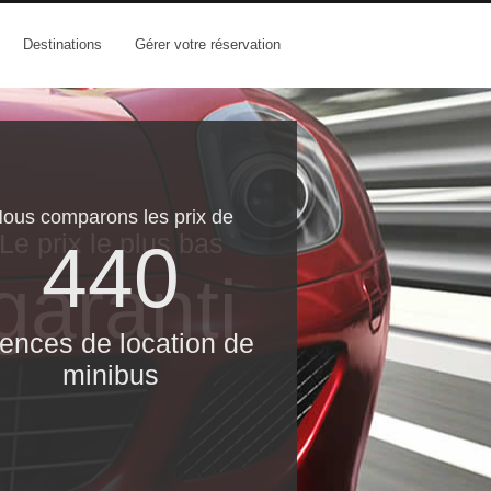
Destinations
Gérer votre réservation
ous comparons les prix de
Le prix le​ plus bas
440
garanti
ences de location de
minibus