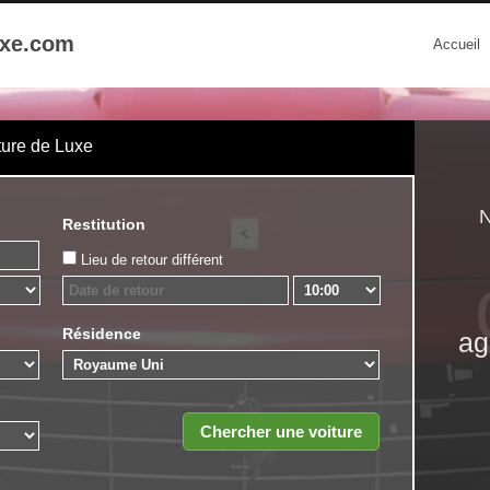
uxe.com
Accueil
ture de Luxe
N
Restitution
Lieu de retour différent
Résidence
ag