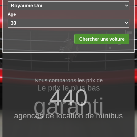
Age
Nous comparons les prix de
Le prix le​ plus bas
440
garanti
agences de location de minibus