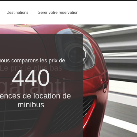
Destinations
Gérer votre réservation
ous comparons les prix de
Le prix le​ plus bas
440
garanti
ences de location de
minibus