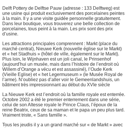
Delft Pottery de Delftse Pauw (adresse : 133 Delftweg) est
une usine qui produit exclusivement des porcelaines peintes
à la main. Il y a une visite guidée personnelle gratuitement.
Dans leur boutique, vous trouverez une belle collection de
porcelaines, tous peint à la main. Les prix sont des prix
d’usine.
Les attractions principales comprennent : Markt (place du
marché central), Nieuwe Kerk (nouvelle église sur le Markt)
et « het Stadhuis » (hôtel de ville, également sur le Markt).
Plus loin, le Wijnhaven est un joli canal, le Prinsenhof
(aujourd'hui un musée, mais dans l’histoire de l’endroit où
Willem d’Orange a vécu et est assassiné), l’Oude Kerk
(Vieille Eglise) et « het Legermuseum » (le Musée Royal de
l’arme). N’oubliez pas d’aller voir le Gemeenlandshuis, un
bâtiment très impressionnant au début du XVIe siècle
La Nieuwe Kerk est l’endroit où la famille royale est enterrée.
Octobre 2002 a été le premier enterrement dans une série,
celui de son Altesse royale le Prince Claus, l’époux de la
reine Beatrix, ceux de sa maman et le papa un peu plus tard.
Vraiment triste, « Sans famille ».
Tous les jeudis il y a un grand marché sur « de Markt » avec