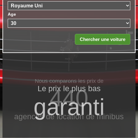
Age
Nous comparons les prix de
Le prix le​ plus bas
440
garanti
agences de location de minibus