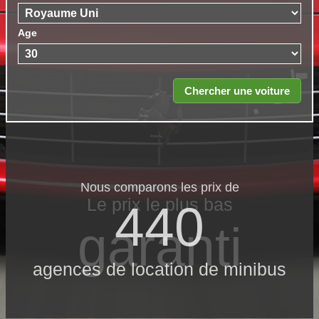
Age
Nous comparons les prix de
Le prix le​ plus bas
440
garanti
agences de location de minibus