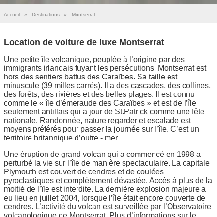
Accueil
»
Destinations
»
Montserrat
Location de voiture de luxe Montserrat
Une petite île volcanique, peuplée à l’origine par des
immigrants irlandais fuyant les persécutions, Montserrat est
hors des sentiers battus des Caraïbes. Sa taille est
minuscule (39 milles carrés). Il a des cascades, des collines,
des forêts, des rivières et des belles plages. Il est connu
comme le « île d’émeraude des Caraïbes » et est de l’île
seulement antillais qui a jour de St.Patrick comme une fête
nationale. Randonnée, nature regarder et escalade est
moyens préférés pour passer la journée sur l’île. C’est un
territoire britannique d’outre - mer.
Une éruption de grand volcan qui a commencé en 1998 a
perturbé la vie sur l’île de manière spectaculaire. La capitale
Plymouth est couvert de cendres et de coulées
pyroclastiques et complètement dévastée. Accès à plus de la
moitié de l’île est interdite. La dernière explosion majeure a
eu lieu en juillet 2004, lorsque l’île était encore couverte de
cendres. L’activité du volcan est surveillée par l’Observatoire
volcanologique de Montserrat. Plus d’informations sur le