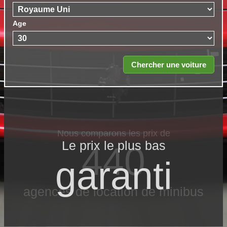
Age
Nous comparons les prix de
Le prix le​ plus bas
440
garanti
agences de location de minibus