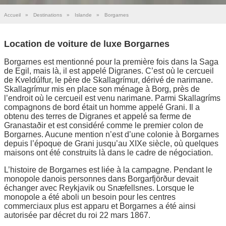
Accueil
»
Destinations
»
Islande
»
Borgarnes
Location de voiture de luxe Borgarnes
Borgarnes est mentionné pour la première fois dans la Saga
de Egil, mais là, il est appelé Digranes. C’est où le cercueil
de Kveldúlfur, le père de Skallagrímur, dérivé de narimane.
Skallagrímur mis en place son ménage à Borg, près de
l’endroit où le cercueil est venu narimane. Parmi Skallagríms
compagnons de bord était un homme appelé Grani. Il a
obtenu des terres de Digranes et appelé sa ferme de
Granastaðir et est considéré comme le premier colon de
Borgarnes. Aucune mention n’est d’une colonie à Borgarnes
depuis l’époque de Grani jusqu’au XIXe siècle, où quelques
maisons ont été construits là dans le cadre de négociation.
L’histoire de Borgarnes est liée à la campagne. Pendant le
monopole danois personnes dans Borgarfjörður devait
échanger avec Reykjavik ou Snæfellsnes. Lorsque le
monopole a été aboli un besoin pour les centres
commerciaux plus est apparu et Borgarnes a été ainsi
autorisée par décret du roi 22 mars 1867.