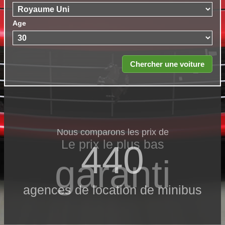
Age
Nous comparons les prix de
Le prix le​ plus bas
440
garanti
agences de location de minibus