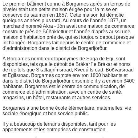
Le premier bâtiment connu à Borgarnes après un temps de
niveler était une petite maison érigée pour la mise en
conserve du saumon en 1857. Cette maison fut démolie
quelques années plus tard. Au cours de l’année 1877, un
marchand nommé Akra - Jón avait une maison de commerce
construite près de Búðaklettur et l’année d’après aussi une
maison d’habitation près de, qui est toujours debout presque
inchangée. Borgarnes fait depuis le centre de commerce et
d’administration dans le district de Borgarfjörður.
À Borgarnes nombreux toponymes de Saga de Egil sont
disponibles, tels que le détroit de Brákar île Brákar et noms
de rue tels que Skallagrímsroad, Kvedúlfsroad, Böðvarsroad
et Egilsroad. Borgarnes compte environ 1800 habitants et
dans le district de Borgarfjörður ensemble il y a environ 3400
habitants. Borgarnes est le centre de communication, de
commerce et d’administration, avec un centre de santé,
magasins, un hôtel, restaurants et autres services.
Borgarnes a une bonne école élémentaire, maternelles, vie
sociale énergique et bon service public.
Il y a beaucoup de terrains disponibles, tant pour les
appartements et les entreprises de construction.