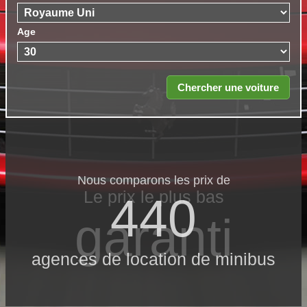
Age
Nous comparons les prix de
Le prix le​ plus bas
440
garanti
agences de location de minibus