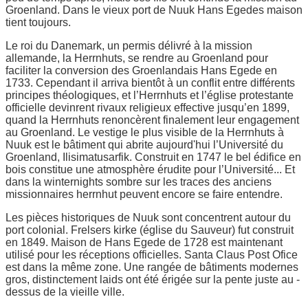
Groenland. Dans le vieux port de Nuuk Hans Egedes maison
tient toujours.
Le roi du Danemark, un permis délivré à la mission
allemande, la Herrnhuts, se rendre au Groenland pour
faciliter la conversion des Groenlandais Hans Egede en
1733. Cependant il arriva bientôt à un conflit entre différents
principes théologiques, et l’Herrnhuts et l’église protestante
officielle devinrent rivaux religieux effective jusqu’en 1899,
quand la Herrnhuts renoncèrent finalement leur engagement
au Groenland. Le vestige le plus visible de la Herrnhuts à
Nuuk est le bâtiment qui abrite aujourd'hui l’Université du
Groenland, Ilisimatusarfik. Construit en 1747 le bel édifice en
bois constitue une atmosphère érudite pour l’Université... Et
dans la winternights sombre sur les traces des anciens
missionnaires herrnhut peuvent encore se faire entendre.
Les pièces historiques de Nuuk sont concentrent autour du
port colonial. Frelsers kirke (église du Sauveur) fut construit
en 1849. Maison de Hans Egede de 1728 est maintenant
utilisé pour les réceptions officielles. Santa Claus Post Ofice
est dans la même zone. Une rangée de bâtiments modernes
gros, distinctement laids ont été érigée sur la pente juste au -
dessus de la vieille ville.