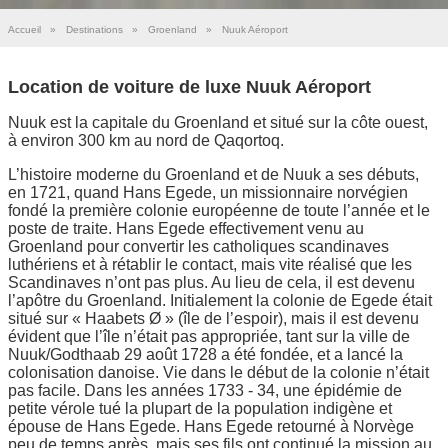
Accueil
»
Destinations
»
Groenland
»
Nuuk Aéroport
Location de voiture de luxe Nuuk Aéroport
Nuuk est la capitale du Groenland et situé sur la côte ouest,
à environ 300 km au nord de Qaqortoq.
L’histoire moderne du Groenland et de Nuuk a ses débuts,
en 1721, quand Hans Egede, un missionnaire norvégien
fondé la première colonie européenne de toute l’année et le
poste de traite. Hans Egede effectivement venu au
Groenland pour convertir les catholiques scandinaves
luthériens et à rétablir le contact, mais vite réalisé que les
Scandinaves n’ont pas plus. Au lieu de cela, il est devenu
l’apôtre du Groenland. Initialement la colonie de Egede était
situé sur « Haabets Ø » (île de l’espoir), mais il est devenu
évident que l’île n’était pas appropriée, tant sur la ville de
Nuuk/Godthaab 29 août 1728 a été fondée, et a lancé la
colonisation danoise. Vie dans le début de la colonie n’était
pas facile. Dans les années 1733 - 34, une épidémie de
petite vérole tué la plupart de la population indigène et
épouse de Hans Egede. Hans Egede retourné à Norvège
peu de temps après, mais ses fils ont continué la mission au