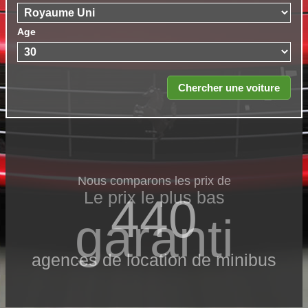
Age
Nous comparons les prix de
Le prix le​ plus bas
440
garanti
agences de location de minibus