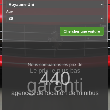
Age
Nous comparons les prix de
Le prix le​ plus bas
440
garanti
agences de location de minibus