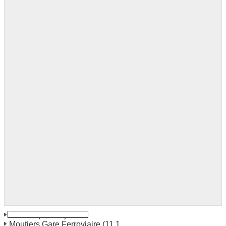
Meribel
(5,8 km)
Moutiers Gare Ferroviaire
(11,1