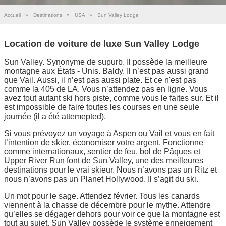
Accueil
»
Destinations
»
USA
»
Sun Valley Lodge
Location de voiture de luxe Sun Valley Lodge
Sun Valley. Synonyme de supurb. Il possède la meilleure
montagne aux États - Unis. Baldy. Il n’est pas aussi grand
que Vail. Aussi, il n’est pas aussi plate. Et ce n'est pas
comme la 405 de LA. Vous n’attendez pas en ligne. Vous
avez tout autant ski hors piste, comme vous le faites sur. Et il
est impossible de faire toutes les courses en une seule
journée (il a été attemepted).
Si vous prévoyez un voyage à Aspen ou Vail et vous en fait
l’intention de skier, économiser votre argent. Fonctionne
comme internationaux, sentier de feu, bol de Pâques et
Upper River Run font de Sun Valley, une des meilleures
destinations pour le vrai skieur. Nous n’avons pas un Ritz et
nous n’avons pas un Planet Hollywood. Il s’agit du ski.
Un mot pour le sage. Attendez février. Tous les canards
viennent à la chasse de décembre pour le mythe. Attendre
qu’elles se dégager dehors pour voir ce que la montagne est
tout au sujet. Sun Valley possède le système enneigement