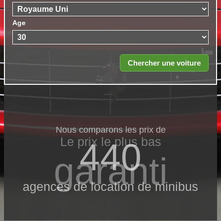
Age
Nous comparons les prix de
Le prix le​ plus bas
440
garanti
agences de location de minibus