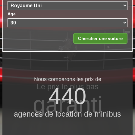
Age
Nous comparons les prix de
Le prix le​ plus bas
440
garanti
agences de location de minibus