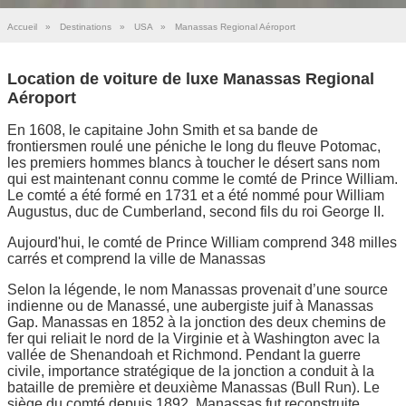
Accueil
»
Destinations
»
USA
»
Manassas Regional Aéroport
Location de voiture de luxe Manassas Regional
Aéroport
En 1608, le capitaine John Smith et sa bande de
frontiersmen roulé une péniche le long du fleuve Potomac,
les premiers hommes blancs à toucher le désert sans nom
qui est maintenant connu comme le comté de Prince William.
Le comté a été formé en 1731 et a été nommé pour William
Augustus, duc de Cumberland, second fils du roi George II.
Aujourd'hui, le comté de Prince William comprend 348 milles
carrés et comprend la ville de Manassas
Selon la légende, le nom Manassas provenait d’une source
indienne ou de Manassé, une aubergiste juif à Manassas
Gap. Manassas en 1852 à la jonction des deux chemins de
fer qui reliait le nord de la Virginie et à Washington avec la
vallée de Shenandoah et Richmond. Pendant la guerre
civile, importance stratégique de la jonction a conduit à la
bataille de première et deuxième Manassas (Bull Run). Le
siège du comté depuis 1892, Manassas fut reconstruite