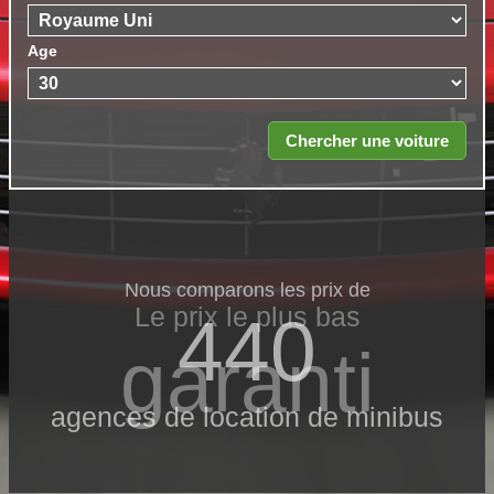
Age
Nous comparons les prix de
Le prix le​ plus bas
440
garanti
agences de location de minibus