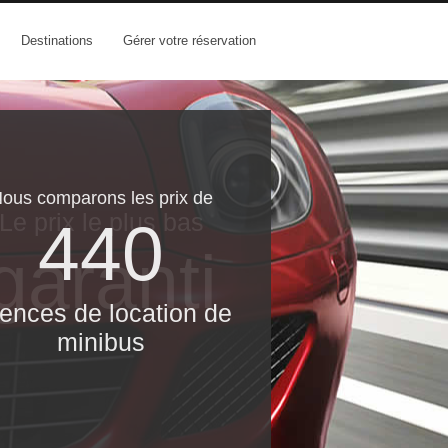
Destinations
Gérer votre réservation
ous comparons les prix de
Le prix le​ plus bas
440
garanti
ences de location de
minibus