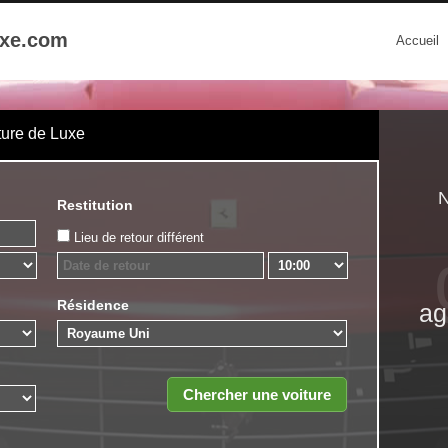
uxe.com
Accueil
ture de Luxe
N
Restitution
Lieu de retour différent
Résidence
ag