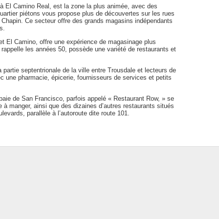
 à El Camino Real, est la zone la plus animée, avec des
uartier piétons vous propose plus de découvertes sur les rues
s Chapin. Ce secteur offre des grands magasins indépendants
s.
 et El Camino, offre une expérience de magasinage plus
 rappelle les années 50, possède une variété de restaurants et
partie septentrionale de la ville entre Trousdale et lecteurs de
c une pharmacie, épicerie, fournisseurs de services et petits
a baie de San Francisco, parfois appelé « Restaurant Row, » se
à manger, ainsi que des dizaines d’autres restaurants situés
evards, parallèle à l’autoroute dite route 101.