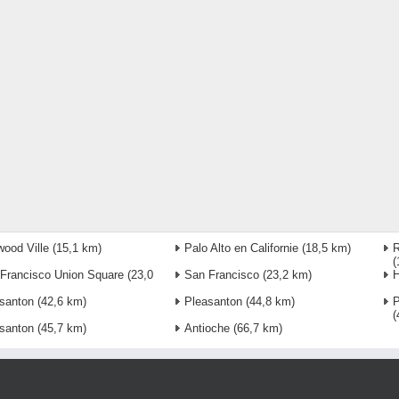
ood Ville
(15,1 km)
Palo Alto en Californie
(18,5 km)
R
(
Francisco Union Square
(23,0
San Francisco
(23,2 km)
santon
(42,6 km)
Pleasanton
(44,8 km)
P
(
santon
(45,7 km)
Antioche
(66,7 km)