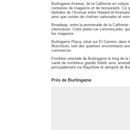
Burlingame Avenue, de la Californie en voiture
centaines de magasins et de restaurants. Ce q
latérales de l’Avenue entre Howard et Avenue
ainsi que sorties de chaînes nationales et nom
Broadway, entre la promenade de la Californie
silencieuse. Cette petite rue commerçante, qui
les magasins.
Burlingame Plaza, situé sur El Camino, dans la 
Murchison, sert des quartiers environnants ave
commerces.
Frontière orientale de Burlingame le long de l
vante de nombreux grands hôtels avec amende 
principalement sur Bayshore et aéroport de Boul
Près de Burlingame