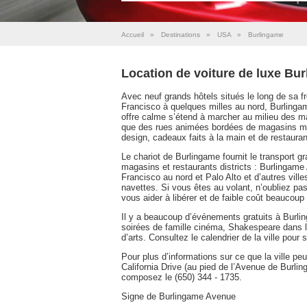
Accueil
»
Destinations
»
USA
»
Burlingame
Location de voiture de luxe Bu
Avec neuf grands hôtels situés le long de sa fro
Francisco à quelques milles au nord, Burlingame
offre calme s’étend à marcher au milieu des m
que des rues animées bordées de magasins met
design, cadeaux faits à la main et de restaura
Le chariot de Burlingame fournit le transport g
magasins et restaurants districts : Burlingame
Francisco au nord et Palo Alto et d’autres ville
navettes. Si vous êtes au volant, n’oubliez pa
vous aider à libérer et de faible coût beaucoup l
Il y a beaucoup d’événements gratuits à Burli
soirées de famille cinéma, Shakespeare dans l
d’arts. Consultez le calendrier de la ville pour s
Pour plus d’informations sur ce que la ville p
California Drive (au pied de l’Avenue de Burling
composez le (650) 344 - 1735.
Signe de Burlingame Avenue