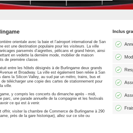
rlingame
Inclus gr
ntière orientale avec la baie et l’aéroport international de San
Annu
 est une destination populaire pour les visiteurs. La ville
arécages parsemés d’aigrettes, pélicans et grand héron, ainsi
tant en vedette la dernière mode, mobilier de maison
Modi
nts de première classe.
ratuit entre les hôtels désignés à de Burlingame deux grands
Resp
 Avenue et Broadway. La ville est également bien reliée à San
s dans la Silicon Valley, au sud par un métro, trains, bus et
s de télécharger une copie des cartes de stationnement pour
Assu
a ville.
ngame, y compris les concerts du dimanche après - midi,
Assu
e parc, une parade annuelle de la compagnie et les festivals
avoir ce qui est à venir.
Frai
eut offrir, visiter la chambre de Commerce de Burlingame à 290
ame, près de la gare historique), allez sur ce site ou