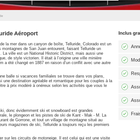
ide
luride Aéroport
Inclus gr
 de la mer dans un canyon de boîte, Telluride, Colorado est un
Annu
es montagnes de San Juan entourent, faisant Telluride un
 La ville est un National Historic District, mais aussi une
, de style victorien. Il était à l’origine une ville minière
Modi
 a été changé en 1887 en raison d’un conflit avec une autre
Resp
ne balle si vacances familiales se trouve dans vos plans,
ssi une destination agréable et romantique pour les couples à la
tre à prix modéré à onéreux selon les activités que vous le
Assu
Assu
 Ski, donc évidemment ski et snowboard est grandes
Frai
ale, le plongeon et les pistes de ski de Kant - Mak - M. La
urant de Gorrone, et tout un village de montagne situé au
rs magazines de ski, Telluride a toujours reçu les premiers
 sur les circuits de motoneige. Il est celui qui est une visite