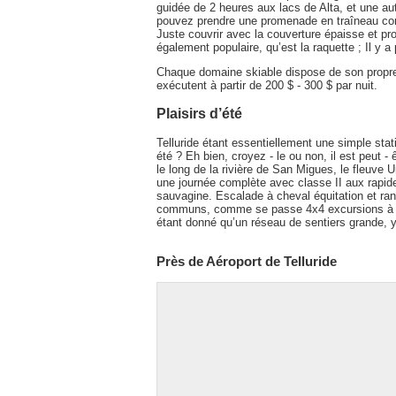
guidée de 2 heures aux lacs de Alta, et une aut
pouvez prendre une promenade en traîneau confor
Juste couvrir avec la couverture épaisse et pr
également populaire, qu’est la raquette ; Il y a 
Chaque domaine skiable dispose de son propre 
exécutent à partir de 200 $ - 300 $ par nuit.
Plaisirs d’été
Telluride étant essentiellement une simple sta
été ? Eh bien, croyez - le ou non, il est peut -
le long de la rivière de San Migues, le fleuve
une journée complète avec classe II aux rapid
sauvagine. Escalade à cheval équitation et ran
communs, comme se passe 4x4 excursions à tr
étant donné qu’un réseau de sentiers grande, y 
Près de Aéroport de Telluride