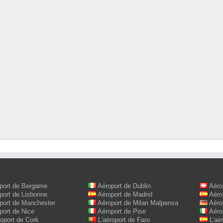
port de Bergame
Aéroport de Dublin
Aéro
port de Lisbonne
Aéroport de Madrid
Aéro
port de Manchester
Aéroport de Milan Malpensa
Aéro
port de Nice
Aéroport de Pise
Aéro
roport de Cork
L'aéroport de Faro
L'aé