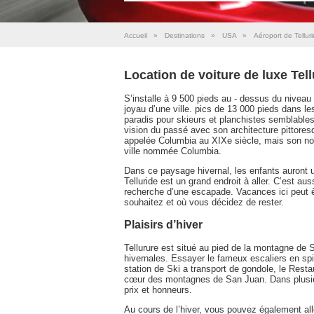
Accueil
»
Destinations
»
USA
»
Aéroport de Tellur
Location de voiture de luxe Tel
S’installe à 9 500 pieds au - dessus du niveau
joyau d’une ville. pics de 13 000 pieds dans l
paradis pour skieurs et planchistes semblables.
vision du passé avec son architecture pittoresque
appelée Columbia au XIXe siècle, mais son nom
ville nommée Columbia.
Dans ce paysage hivernal, les enfants auront u
Telluride est un grand endroit à aller. C’est au
recherche d’une escapade. Vacances ici peut ê
souhaitez et où vous décidez de rester.
Plaisirs d’hiver
Tellurure est situé au pied de la montagne de
hivernales. Essayer le fameux escaliers en spir
station de Ski a transport de gondole, le Resta
cœur des montagnes de San Juan. Dans plusieu
prix et honneurs.
Au cours de l’hiver, vous pouvez également aller