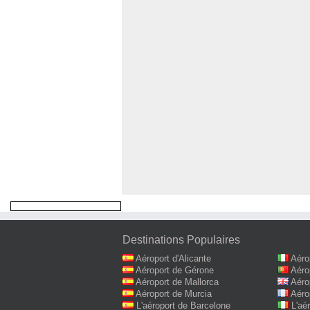
Destinations Populaires
Aéroport d'Alicante
Aéro
Aéroport de Gérone
Aéro
Aéroport de Mallorca
Aéro
Aéroport de Murcia
Aéro
L'aéroport de Barcelone
L'aé