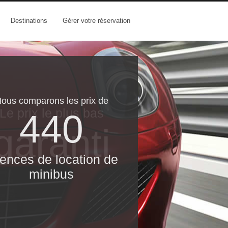
Destinations
Gérer votre réservation
ous comparons les prix de
Le prix le​ plus bas
440
garanti
ences de location de
minibus