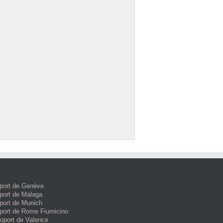
port de Genève
port de Malaga
port de Munich
port de Rome Fiumicino
roport de Valence