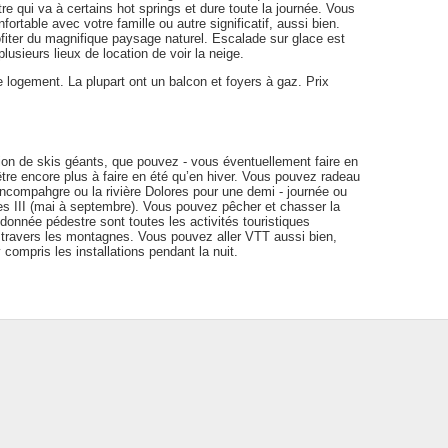
re qui va à certains hot springs et dure toute la journée. Vous
table avec votre famille ou autre significatif, aussi bien.
ofiter du magnifique paysage naturel. Escalade sur glace est
plusieurs lieux de location de voir la neige.
logement. La plupart ont un balcon et foyers à gaz. Prix
tion de skis géants, que pouvez - vous éventuellement faire en
 être encore plus à faire en été qu’en hiver. Vous pouvez radeau
 Uncompahgre ou la rivière Dolores pour une demi - journée ou
es III (mai à septembre). Vous pouvez pêcher et chasser la
donnée pédestre sont toutes les activités touristiques
avers les montagnes. Vous pouvez aller VTT aussi bien,
compris les installations pendant la nuit.