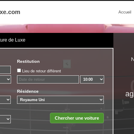
uxe.com
Accueil
ture de Luxe
N
Restitution
Lieu de retour différent
Résidence
ag