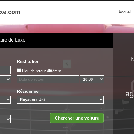
uxe.com
Accueil
ture de Luxe
N
Restitution
Lieu de retour différent
Résidence
ag