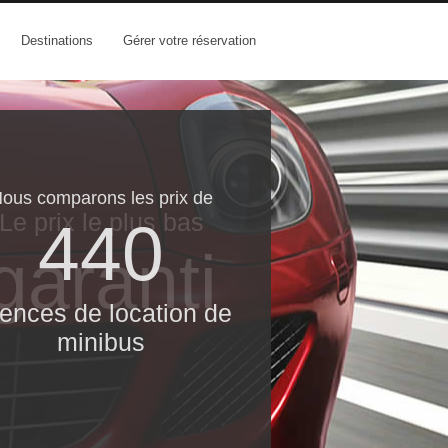
Destinations
Gérer votre réservation
ous comparons les prix de
Le prix le​ plus bas
440
garanti
ences de location de
minibus