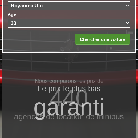
Age
Nous comparons les prix de
Le prix le​ plus bas
440
garanti
agences de location de minibus