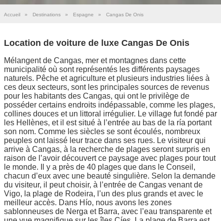
Accueil
»
Destinations
»
Espagne
»
Cangas De Onis
Location de voiture de luxe Cangas De Onis
Mélangent de Cangas, mer et montagnes dans cette
municipalité où sont représentés les différents paysages
naturels. Pêche et agriculture et plusieurs industries liées à
ces deux secteurs, sont les principales sources de revenus
pour les habitants des Cangas, qui ont le privilège de
posséder certains endroits indépassable, comme les plages,
collines douces et un littoral irrégulier. Le village fut fondé par
les Hellènes, et il est situé à l’entrée au bas de la ría portant
son nom. Comme les siècles se sont écoulés, nombreux
peuples ont laissé leur trace dans ses rues. Le visiteur qui
arrive à Cangas, à la recherche de plages seront surpris en
raison de l’avoir découvert ce paysage avec plages pour tout
le monde. Il y a près de 40 plages que dans le Conseil,
chacun d’eux avec une beauté singulière. Selon la demande
du visiteur, il peut choisir, à l’entrée de Cangas venant de
Vigo, la plage de Rodeira, l’un des plus grands et avec le
meilleur accès. Dans Hío, nous avons les zones
sablonneuses de Nerga et Barra, avec l’eau transparente et
une vue magnifique sur les îles Cíes. La plage de Barra est