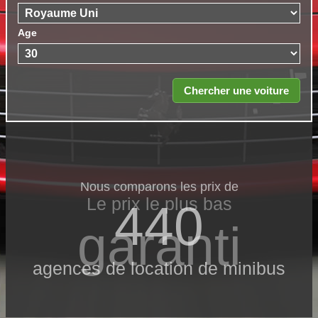
Age
Nous comparons les prix de
Le prix le​ plus bas
440
garanti
agences de location de minibus