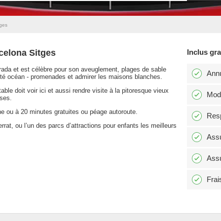
tges
celona Sitges
Inclus gr
Dorada et est célèbre pour son aveuglement, plages de sable
Annu
ôté océan - promenades et admirer les maisons blanches.
le doit voir ici et aussi rendre visite à la pitoresque vieux
Modi
uses.
one ou à 20 minutes gratuites ou péage autoroute.
Resp
rrat, ou l’un des parcs d’attractions pour enfants les meilleurs
Assu
Assu
Frai