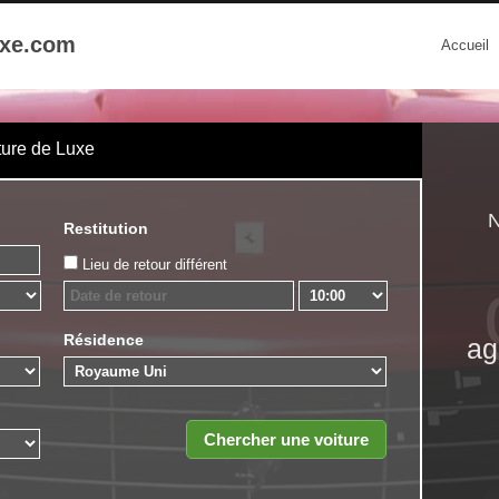
uxe.com
Accueil
ture de Luxe
N
Restitution
Lieu de retour différent
Résidence
ag