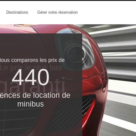
Destinations
Gérer votre réservation
ous comparons les prix de
Le prix le​ plus bas
440
garanti
ences de location de
minibus