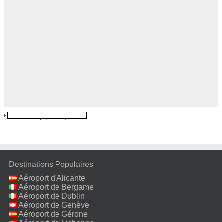
Cuenca
(4,3 km)
Destinations Populaires
Aéroport d'Alicante
Aéroport de Bergame
Aéroport de Dublin
Aéroport de Genève
Aéroport de Gérone