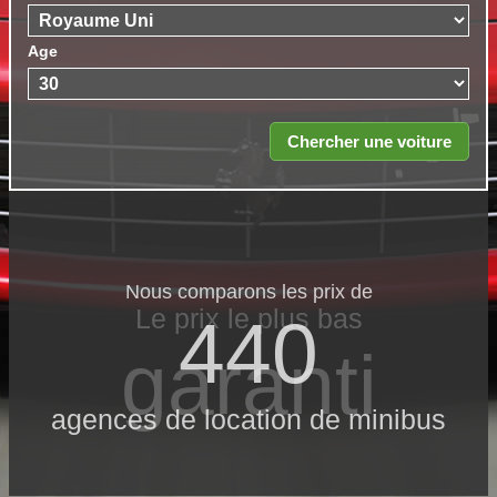
Age
Nous comparons les prix de
Le prix le​ plus bas
440
garanti
agences de location de minibus