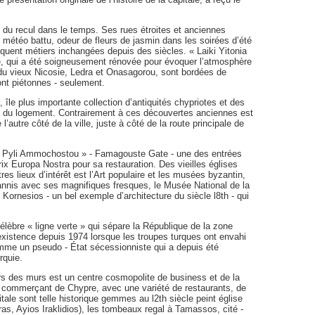
e du recul dans le temps. Ses rues étroites et anciennes
météo battu, odeur de fleurs de jasmin dans les soirées d’été
atiquent métiers inchangées depuis des siècles. « Laiki Yitonia
nne, qui a été soigneusement rénovée pour évoquer l’atmosphère
du vieux Nicosie, Ledra et Onasagorou, sont bordées de
ont piétonnes - seulement.
le plus importante collection d’antiquités chypriotes et des
an du logement. Contrairement à ces découvertes anciennes est
 l’autre côté de la ville, juste à côté de la route principale de
vé « Pyli Ammochostou » - Famagouste Gate - une des entrées
 Prix Europa Nostra pour sa restauration. Des vieilles églises
tres lieux d’intérêt est l’Art populaire et les musées byzantin,
oannis avec ses magnifiques fresques, le Musée National de la
 Kornesios - un bel exemple d’architecture du siècle l8th - qui
lèbre « ligne verte » qui sépare la République de la zone
 existence depuis 1974 lorsque les troupes turques ont envahi
mme un pseudo - État sécessionniste qui a depuis été
rquie.
rs des murs est un centre cosmopolite de business et de la
r commerçant de Chypre, avec une variété de restaurants, de
tale sont telle historique gemmes au l2th siècle peint église
s, Ayios Iraklidios), les tombeaux regal à Tamassos, cité -