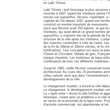
en Laiki Yitonia.
Laiki Yitonia - bref historique la plus ancien
remonte à 1567, quand les Vénitiens prirent l’îl
encore voir aujourd'hui. Nicosie, cependant, a u
capitale de l’île depuis 1192, quand une famille 
construit un nombre important de monuments, 
aussi que Nicosie avait 250 églises, et que la v
Vénitiens, qui avait détruit un grand nombre de
aujourd'hui, a vraiment rien de la période de Fr
structure de la ville après les Vénitiens. L’urb
des maisons construites à côté de l’autre. Le
de la fin du 18ème et 19ème siècles, et ils on
fortifications. Leur conception est aussi la pr
l’Orient et l’Occident. Détails de grec, França
typique chypriote. Les matériaux de base utilis
combinaison de tous ces différents matériaux n
Jusqu’en 1960, vieille Nicosie conservait toute
architectural. Au cours des 20 prochaines anné
milieu naturel, ainsi que dans l’environnement 
développement de la ville.
Le changement soudain, a trouvé la ville dépou
ce changement, le développement soudain ont c
La « ligne verte » divisé la ville fortifiée et a
historique, créant ainsi un problème à la ville
en raison de la proximité de la ligne verte. Progr
d’activité commerciale, est abandonnée et les g