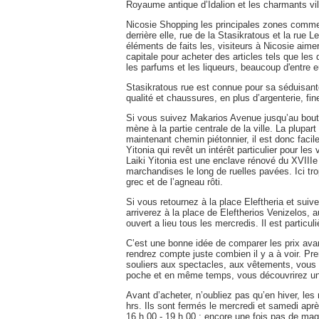
Royaume antique d’Idalion et les charmants vil
Nicosie Shopping les principales zones commer
derrière elle, rue de la Stasikratous et la rue L
éléments de faits les, visiteurs à Nicosie aim
capitale pour acheter des articles tels que les
les parfums et les liqueurs, beaucoup d'entre 
Stasikratous rue est connue pour sa séduisan
qualité et chaussures, en plus d’argenterie, fi
Si vous suivez Makarios Avenue jusqu’au bout e
mène à la partie centrale de la ville. La plupar
maintenant chemin piétonnier, il est donc facile
Yitonia qui revêt un intérêt particulier pour le
Laiki Yitonia est une enclave rénové du XVIIIe 
marchandises le long de ruelles pavées. Ici tro
grec et de l’agneau rôti.
Si vous retournez à la place Eleftheria et suiv
arriverez à la place de Eleftherios Venizelos
ouvert a lieu tous les mercredis. Il est particul
C’est une bonne idée de comparer les prix av
rendrez compte juste combien il y a à voir. P
souliers aux spectacles, aux vêtements, vous ê
poche et en même temps, vous découvrirez un p
Avant d’acheter, n’oubliez pas qu’en hiver, les
hrs. Ils sont fermés le mercredi et samedi aprè
16 h 00 - 19 h 00 ; encore une fois pas de mag