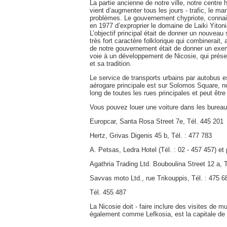
La partie ancienne de notre ville, notre centre
vient d’augmenter tous les jours - trafic, le ma
problèmes. Le gouvernement chypriote, connaissa
en 1977 d’exproprier le domaine de Laiki Yiton
L’objectif principal était de donner un nouveau
très fort caractère folklorique qui combinerait
de notre gouvernement était de donner un exempl
voie à un développement de Nicosie, qui préser
et sa tradition.
Le service de transports urbains par autobus est
aérogare principale est sur Solomos Square, non
long de toutes les rues principales et peut être
Vous pouvez louer une voiture dans les bureaux
Europcar, Santa Rosa Street 7e, Tél. 445 201
Hertz, Grivas Digenis 45 b, Tél. : 477 783
A. Petsas, Ledra Hotel (Tél. : 02 - 457 457) et 
Agathria Trading Ltd. Bouboulina Street 12 a, 
Savvas moto Ltd., rue Trikouppis, Tél. : 475 6
Tél. 455 487
La Nicosie doit - faire inclure des visites de m
également comme Lefkosia, est la capitale de