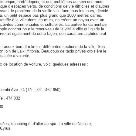
 historique, a été dépérir, et des problèmes au sein des murs
nque d’espaces verts, de conditions de vie difficiles et d’autres
nt le problème de la vieille ville face tous les jours, décidé
ia, un petit espace pas plus grand que 1000 mètres carrés.
 souffle à la ville dans les murs, en créant un noyau avec un
, activités commerciales et culturelles. La portée fondamentale
e concret pour le renouveau de la vieille ville qui guide la
verait également de cette façon, son caractère architectural
 assez bon. Il relie les différentes sections de la ville. Son
 loin de Laiki Yitonia. Beaucoup de taxis privés croisière le
 saluée à volonté.
 de location de voiture, voici quelques adresses :
perabi Ave. 24 (Tél. : 02 - 462 650)
Tél. 474 032
80
usées, shopping et d’aller au spa. La ville de Nicosie,
 Cyrus.