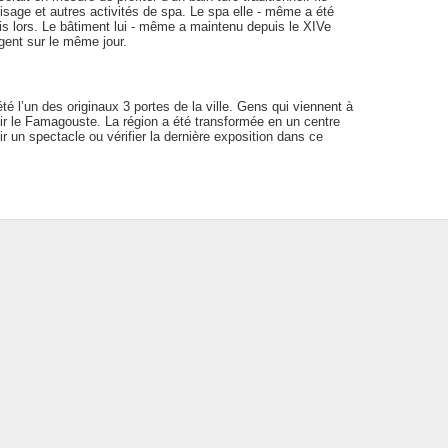
isage et autres activités de spa. Le spa elle - même a été
is lors. Le bâtiment lui - même a maintenu depuis le XIVe
igent sur le même jour.
é l’un des originaux 3 portes de la ville. Gens qui viennent à
oir le Famagouste. La région a été transformée en un centre
ir un spectacle ou vérifier la dernière exposition dans ce