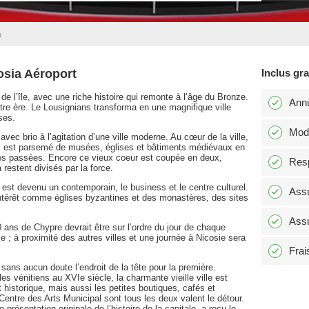
t
osia Aéroport
Inclus gr
e l’île, avec une riche histoire qui remonte à l’âge du Bronze.
Annu
notre ère. Le Lousignians transforma en une magnifique ville
ses.
Modi
vec brio à l’agitation d’une ville moderne. Au cœur de la ville,
e, est parsemé de musées, églises et bâtiments médiévaux en
es passées. Encore ce vieux coeur est coupée en deux,
Resp
 restent divisés par la force.
est devenu un contemporain, le business et le centre culturel.
Assu
ntérêt comme églises byzantines et des monastères, des sites
Assu
 ans de Chypre devrait être sur l’ordre du jour de chaque
île ; à proximité des autres villes et une journée à Nicosie sera
Frai
et sans aucun doute l’endroit de la tête pour la première.
es vénitiens au XVIe siècle, la charmante vieille ville est
istorique, mais aussi les petites boutiques, cafés et
Centre des Arts Municipal sont tous les deux valent le détour.
résentation originale de l’histoire de la capitale, a reçu le