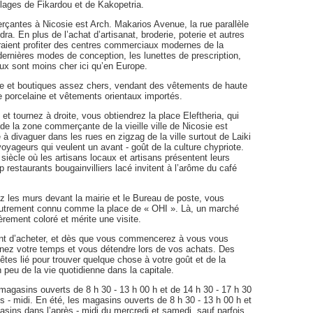
lages de Fikardou et de Kakopetria.
çantes à Nicosie est Arch. Makarios Avenue, la rue parallèle
edra. En plus de l’achat d’artisanat, broderie, poterie et autres
eraient profiter des centres commerciaux modernes de la
 dernières modes de conception, les lunettes de prescription,
eux sont moins cher ici qu’en Europe.
te et boutiques assez chers, vendant des vêtements de haute
ne porcelaine et vêtements orientaux importés.
t tournez à droite, vous obtiendrez la place Eleftheria, qui
t de la zone commerçante de la vieille ville de Nicosie est
 à divaguer dans les rues en zigzag de la ville surtout de Laiki
s voyageurs qui veulent un avant - goût de la culture chypriote.
siècle où les artisans locaux et artisans présentent leurs
p restaurants bougainvilliers lacé invitent à l’arôme du café
ez les murs devant la mairie et le Bureau de poste, vous
, autrement connu comme la place de « OHI ». Là, un marché
ièrement coloré et mérite une visite.
ant d’acheter, et dès que vous commencerez à vous vous
renez votre temps et vous détendre lors de vos achats. Des
tes lié pour trouver quelque chose à votre goût et de la
eu de la vie quotidienne dans la capitale.
 magasins ouverts de 8 h 30 - 13 h 00 h et de 14 h 30 - 17 h 30
s - midi. En été, les magasins ouverts de 8 h 30 - 13 h 00 h et
asins dans l’après - midi du mercredi et samedi, sauf parfois