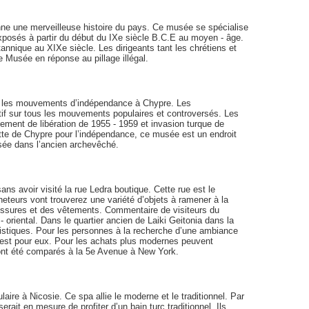
ne une merveilleuse histoire du pays. Ce musée se spécialise
 exposés à partir du début du IXe siècle B.C.E au moyen - âge.
nnique au XIXe siècle. Les dirigeants tant les chrétiens et
 Musée en réponse au pillage illégal.
e les mouvements d’indépendance à Chypre. Les
tif sur tous les mouvements populaires et controversés. Les
ment de libération de 1955 - 1959 et invasion turque de
utte de Chypre pour l’indépendance, ce musée est un endroit
usée dans l’ancien archevêché.
sans avoir visité la rue Ledra boutique. Cette rue est le
cheteurs vont trouverez une variété d’objets à ramener à la
ussures et des vêtements. Commentaire de visiteurs du
oriental. Dans le quartier ancien de Laiki Geitonia dans la
ristiques. Pour les personnes à la recherche d’une ambiance
e est pour eux. Pour les achats plus modernes peuvent
ont été comparés à la 5e Avenue à New York.
re à Nicosie. Ce spa allie le moderne et le traditionnel. Par
it en mesure de profiter d’un bain turc traditionnel. Ils