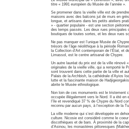
titre « 1991 européen du Musée de l’année ».
Se promener dans la vieille ville est de prendr
maisons avec des balcons jut de murs en grès 
longue, et artisans dans les petits ateliers pr
» - quartier populaire - est une section piéto
des temps passés. Les deux rues principales 
boutiques de toutes sortes, et les deux rues s
Ne pas manquer est l’unique Musée de Chypre, î
trésors de l’âge néolithique à la période Rom
la Collection d’Art contemporain de l’État, et de
Limassol, est le centre artisanal de Chypre.
Un autre lauréat du prix est de la ville réno
originales de la vieille ville, qui a remporté le
sont trouvent dans cette partie de la ville et au
Palais de la Archbish, la cathédrale d’Ayios I
lutte et la fascinante maison de Hadjigeorgakis
abrite le Musée ethnologique.
Non loin de ces monuments est le tristement cé
occupée illégalement vers le Nord. Il a été en
l’île et revendiqué 37 % de Chypre du Nord co
reconnu par aucun pays, à l’exception de la Tu
La ville moderne qui s’est développée en deho
culture. Nicosie est considéré comme le coeu
discothèques et de bars. À proximité de la capi
d’Asinou, les monastères pittoresques (Makhera