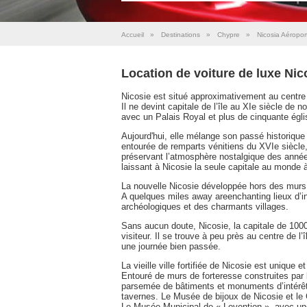
Accueil
»
Destinations
»
Chypre
»
Nicosia Aéropor
Location de voiture de luxe Nic
Nicosie est situé approximativement au centre d
Il ne devint capitale de l’île au XIe siècle de 
avec un Palais Royal et plus de cinquante égli
Aujourd'hui, elle mélange son passé historique a
entourée de remparts vénitiens du XVIe siècl
préservant l’atmosphère nostalgique des anné
laissant à Nicosie la seule capitale au monde à
La nouvelle Nicosie développée hors des murs 
A quelques miles away areenchanting lieux d’i
archéologiques et des charmants villages.
Sans aucun doute, Nicosie, la capitale de 1000
visiteur. Il se trouve à peu près au centre de l’
une journée bien passée.
La vieille ville fortifiée de Nicosie est unique 
Entouré de murs de forteresse construites par l
parsemée de bâtiments et monuments d’intérêt h
tavernes. Le Musée de bijoux de Nicosie et le 
Le Musée Municipal de « Levention », avec une p