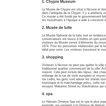
1. Chypre Museum
Le Musée de Chypre est situé à Nicosie et don
dans l’antiquité de la Chypre. Il y a artefacts
Ce musée a été fondé par le gouvernement brita
les musulmans à l’époque a aidé à concevoir le
2. Musée de lutte
Le Musée National de la lutte met en évidenc
conservateurs ont réussi à mettre un spin posi
visiteurs du Musée seront d’éléments du mouve
1974. Pour les personnes intéressées par la l
idéal pour venir. Les visiteurs trouveront le m
3. shopping
Visiteurs à Nicosie ne peut pas quitter la ville 
traditionnel quartier commerçant de la ville. A
maison. Cela peut inclure des bijoux, des cha
mélange de la rue de style européen et moyen - 
rue Ledra, les gens vont adorer les stands tou
touristique et le marchandage prévu, cette ru
essayez Makarios Street ou Stasikratous qui 
4. spa
Le Hamam Omerye Spa est le spa le plus populai
exemple, qui venaient à la Omerye de Haman sera