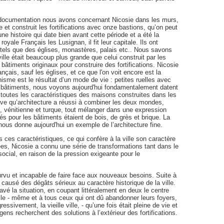
ne documentation nous avons concernant Nicosie dans les murs,
e et construit les fortifications avec onze bastions, qu’on peut
ne histoire qui date bien avant cette période et a été la
royale Français les Lusignan, il fit leur capitale. Ils ont
tels que des églises, monastères, palais etc.. Nous savons
ille était beaucoup plus grande que celui construit par les
 bâtiments originaux pour construire des fortifications. Nicosie
ançais, sauf les églises, et ce que l'on voit encore est la
anisme est le résultat d’un mode de vie : petites ruelles avec
s bâtiments, nous voyons aujourd'hui fondamentalement datent
t toutes les caractéristiques des maisons construites dans les
euve qu’architecture a réussi à combiner les deux mondes,
is, vénitienne et turque, tout mélanger dans une expression
és pour les bâtiments étaient de bois, de grès et brique. La
ous donne aujourd'hui un exemple de l’architecture fine.
s ces caractéristiques, ce qui confère à la ville son caractère
es, Nicosie a connu une série de transformations tant dans le
social, en raison de la pression exigeante pour le
rvu et incapable de faire face aux nouveaux besoins. Suite à
ausé des dégâts sérieux au caractère historique de la ville.
ggravé la situation, en coupant littéralement en deux le centre
 elle - même et à tous ceux qui ont dû abandonner leurs foyers,
essivement, la vieille ville, - qu’une fois était pleine de vie et
ens recherchent des solutions à l’extérieur des fortifications.