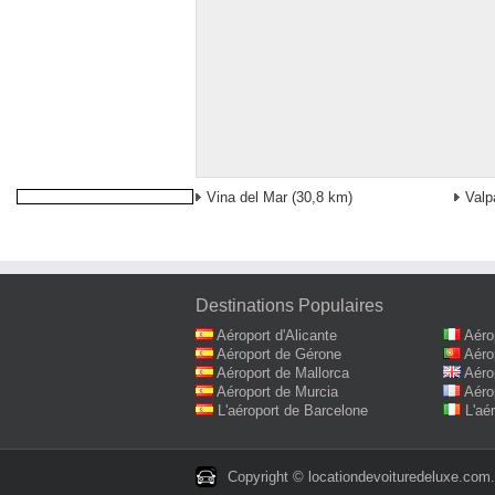
Vina del Mar
(30,8 km)
Valp
Destinations Populaires
Aéroport d'Alicante
Aéro
Aéroport de Gérone
Aéro
Aéroport de Mallorca
Aéro
Aéroport de Murcia
Aéro
L'aéroport de Barcelone
L'aé
Copyright © locationdevoituredeluxe.com. 