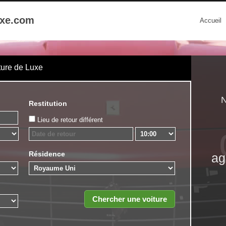
uxe.com
Accueil
ture de Luxe
N
Restitution
Lieu de retour différent
Résidence
ag