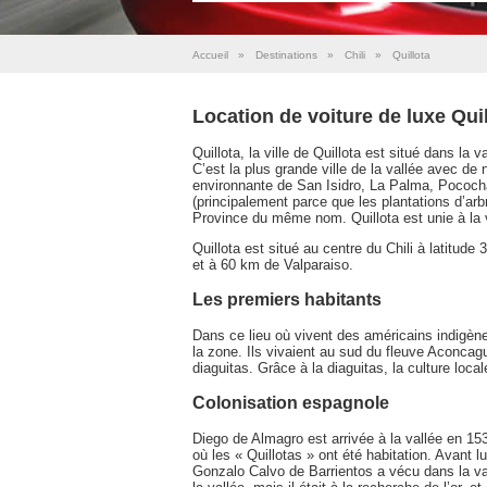
Accueil
»
Destinations
»
Chili
»
Quillota
Location de voiture de luxe Qui
Quillota, la ville de Quillota est situé dans la
C’est la plus grande ville de la vallée avec de
environnante de San Isidro, La Palma, Pococha
(principalement parce que les plantations d’arb
Province du même nom. Quillota est unie à la vi
Quillota est situé au centre du Chili à latitude
et à 60 km de Valparaiso.
Les premiers habitants
Dans ce lieu où vivent des américains indigènes 
la zone. Ils vivaient au sud du fleuve Aconcag
diaguitas. Grâce à la diaguitas, la culture loca
Colonisation espagnole
Diego de Almagro est arrivée à la vallée en 1536
où les « Quillotas » ont été habitation. Avant
Gonzalo Calvo de Barrientos a vécu dans la vall