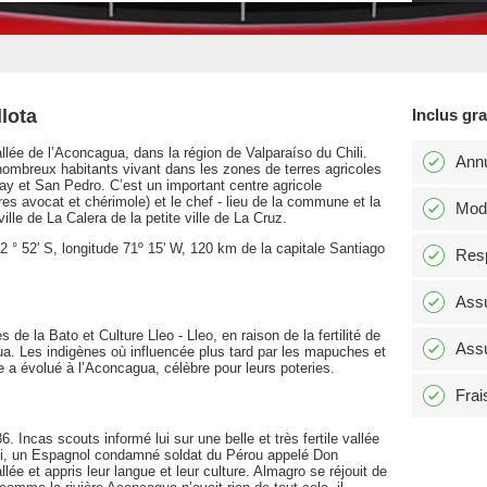
llota
Inclus gr
 vallée de l’Aconcagua, dans la région de Valparaíso du Chili.
Annu
 nombreux habitants vivant dans les zones de terres agricoles
y et San Pedro. C’est un important centre agricole
res avocat et chérimole) et le chef - lieu de la commune et la
Modi
lle de La Calera de la petite ville de La Cruz.
 32 ° 52' S, longitude 71º 15' W, 120 km de la capitale Santiago
Resp
Assu
de la Bato et Culture Lleo - Lleo, en raison de la fertilité de
Assu
ua. Les indigènes où influencée plus tard par les mapuches et
le a évolué à l’Aconcagua, célèbre pour leurs poteries.
Frai
. Incas scouts informé lui sur une belle et très fertile vallée
 lui, un Espagnol condamné soldat du Pérou appelé Don
ée et appris leur langue et leur culture. Almagro se réjouit de