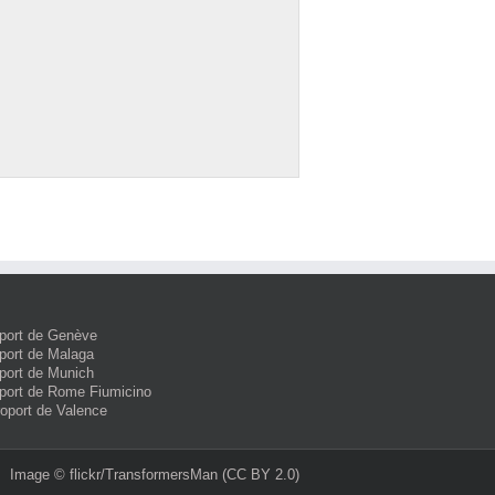
port de Genève
port de Malaga
port de Munich
port de Rome Fiumicino
roport de Valence
Image ©
flickr/TransformersMan
(CC BY 2.0)‎