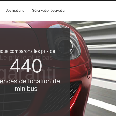
Destinations
Gérer votre réservation
ous comparons les prix de
Le prix le​ plus bas
440
garanti
ences de location de
minibus