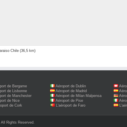
araiso Chile
(36,5 km)
port de Bergame
Aéroport de Dublin
Aéro
port de Lisbonne
Aéroport de Madrid
Aéro
port de Manchester
Aéroport de Milan Malpensa
Aéro
port de Nice
Aéroport de Pise
Aéro
roport de Cork
L'aéroport de Faro
L'aé
All Rights Reserved.‎