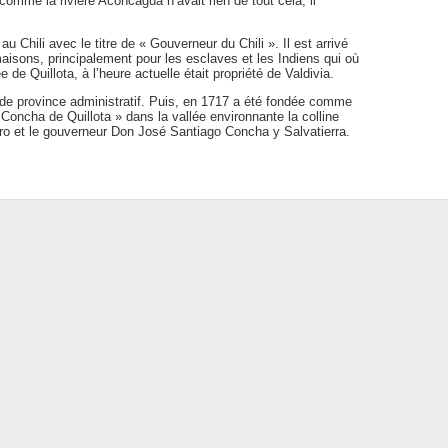
et comme la rivière Aconcagua n’avait rien de tout cela, il
u Chili avec le titre de « Gouverneur du Chili ». Il est arrivé
maisons, principalement pour les esclaves et les Indiens qui où
 de Quillota, à l’heure actuelle était propriété de Valdivia.
nde province administratif. Puis, en 1717 a été fondée comme
 Concha de Quillota » dans la vallée environnante la colline
ro et le gouverneur Don José Santiago Concha y Salvatierra.