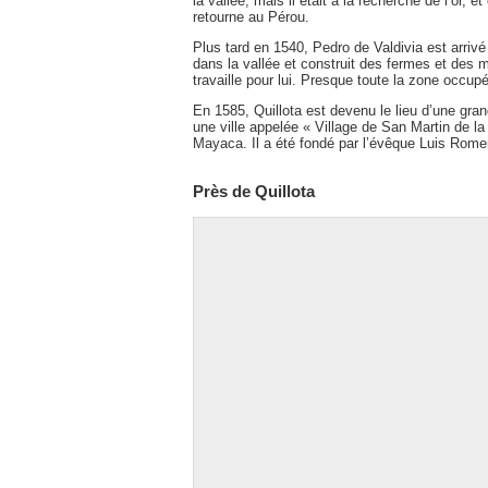
la vallée, mais il était à la recherche de l’or, 
retourne au Pérou.
Plus tard en 1540, Pedro de Valdivia est arrivé a
dans la vallée et construit des fermes et des 
travaille pour lui. Presque toute la zone occupée
En 1585, Quillota est devenu le lieu d’une gra
une ville appelée « Village de San Martin de la
Mayaca. Il a été fondé par l’évêque Luis Rome
Près de Quillota