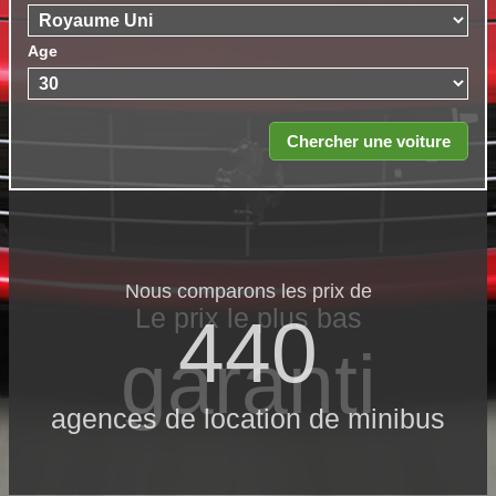
Age
Nous comparons les prix de
Le prix le​ plus bas
440
garanti
agences de location de minibus