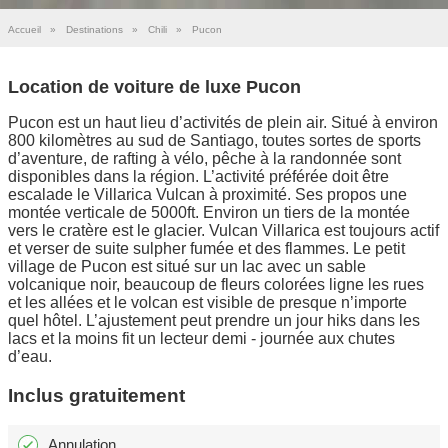
Accueil
»
Destinations
»
Chili
»
Pucon
Location de voiture de luxe Pucon
Pucon est un haut lieu d’activités de plein air. Situé à environ
800 kilomètres au sud de Santiago, toutes sortes de sports
d’aventure, de rafting à vélo, pêche à la randonnée sont
disponibles dans la région. L’activité préférée doit être
escalade le Villarica Vulcan à proximité. Ses propos une
montée verticale de 5000ft. Environ un tiers de la montée
vers le cratère est le glacier. Vulcan Villarica est toujours actif
et verser de suite sulpher fumée et des flammes. Le petit
village de Pucon est situé sur un lac avec un sable
volcanique noir, beaucoup de fleurs colorées ligne les rues
et les allées et le volcan est visible de presque n’importe
quel hôtel. L’ajustement peut prendre un jour hiks dans les
lacs et la moins fit un lecteur demi - journée aux chutes
d’eau.
Inclus gratuitement
Annulation